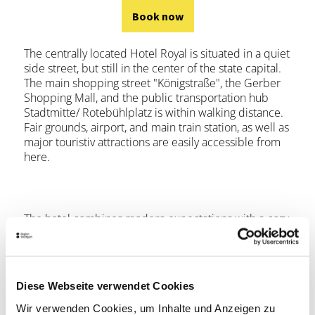
Book now
The centrally located Hotel Royal is situated in a quiet
side street, but still in the center of the state capital.
The main shopping street "Königstraße", the Gerber
Shopping Mall, and the public transportation hub
Stadtmitte/ Rotebühlplatz is within walking distance.
Fair grounds, airport, and main train station, as well as
major touristiv attractions are easily accessible from
here.
The hotel combines modern expectations with a cozy
living atmosphere in comfortably furnished guest
rooms. WiFi is free of charge. The rooms are
equipped with flat screen televisions, Aloe Vera
beauty products, and a bottel of complimentary
Diese Webseite verwendet Cookies
mineral water. the hotel's restaurant is known as a
culinary highlight offering national and international
Wir verwenden Cookies, um Inhalte und Anzeigen zu