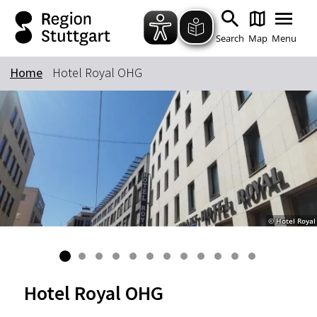
Zum Hauptinhalt springen
Zur Suche springen
Zur Hauptnavigation
Zum Footer springen
Search
Map
Menu
Home
Hotel Royal OHG
Keyword
© Hotel Royal
Hotel Royal OHG