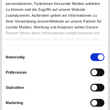
cuisine. A parking-lot, as well as parking garage are
personalisieren, Funktionen fürsoziale Medien anbieten
situated directly at the hotel and are available for a
zu können und die Zugriffe auf unsere Website
small fee.
zuanalysieren. Außerdem geben wir Informationen zu
Ihrer Verwendung unsererWebsite an unsere Partner für
Book now
soziale Medien, Werbung und Analysen weiter.Unsere
Partner führen diese Informationen möglicherweise mit
weiteren Datenzusammen, die Sie ihnen bereitgestellt
haben oder die sie im Rahmen IhrerNutzung der Dienste
gesammelt haben.
Einwilligungsauswahl
Impressum
|
Datenschutzerklärung
Notwendig
Präferenzen
Statistiken
Marketing