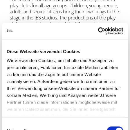
play clubs for all age groups: Children, young people,
adults and senior citizens bring their own plays to the
stage in the JES studios. The productions of the play
clubs are an integral part of the JES repertoire and
are shown in eight to ten performances each. Five to
six play clubs are offered at JES each season.
Barrierefreiheit
Diese Webseite verwendet Cookies
Wir verwenden Cookies, um Inhalte und Anzeigen zu
personalisieren, Funktionen fürsoziale Medien anbieten
zu können und die Zugriffe auf unsere Website
zuanalysieren. Außerdem geben wir Informationen zu
Ihrer Verwendung unsererWebsite an unsere Partner für
Further Information
soziale Medien, Werbung und Analysen weiter.Unsere
Plätze für Menschen im Rollstuhl, Gebärdensprach-
Partner führen diese Informationen möglicherweise mit
Dolmetscher, Angebote für Menschen mit
weiteren Datenzusammen, die Sie ihnen bereitgestellt
Hörbehinderung, Angebote für Menschen mit
haben oder die sie im Rahmen IhrerNutzung der Dienste
Sehbehinderung, Informationen in leichter Sprache
gesammelt haben.
Einwilligungsauswahl