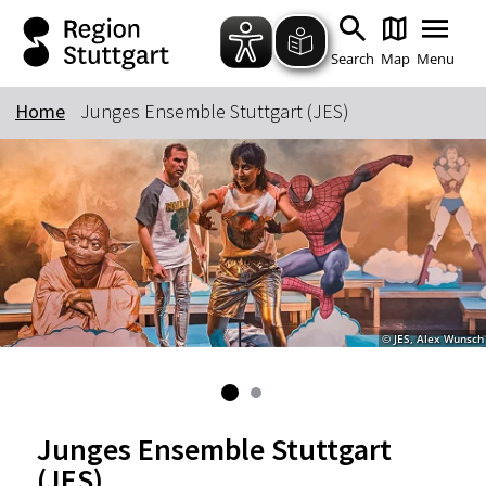
Zum Hauptinhalt springen
Zur Suche springen
Zur Hauptnavigation
Zum Footer springen
Search
Map
Menu
Home
Junges Ensemble Stuttgart (JES)
Keyword
© JES, Alex Wunsch
Junges Ensemble Stuttgart
(JES)