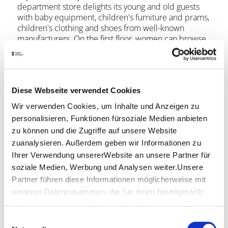
department store delights its young and old guests
with baby equipment, children's furniture and prams,
children's clothing and shoes from well-known
manufacturers. On the first floor, women can browse
for fashion and selected favorites, while the baby and
kids departments offer everything for the little ones.
A nursing and changing room, children's toilet, play
island and mini carousel for the little ones ensure the
Diese Webseite verwendet Cookies
most relaxed shopping experience possible!
Wir verwenden Cookies, um Inhalte und Anzeigen zu
Location & Contact
personalisieren, Funktionen fürsoziale Medien anbieten
zu können und die Zugriffe auf unsere Website
Korbmayer
Schulstr. 2
zuanalysieren. Außerdem geben wir Informationen zu
70173 Stuttgart
Ihrer Verwendung unsererWebsite an unsere Partner für
soziale Medien, Werbung und Analysen weiter.Unsere
Phone:
0711/22 98 10
Partner führen diese Informationen möglicherweise mit
Website:
korbmayer.de
weiteren Datenzusammen, die Sie ihnen bereitgestellt
haben oder die sie im Rahmen IhrerNutzung der Dienste
gesammelt haben.
Einwilligungsauswahl
Plan your trip