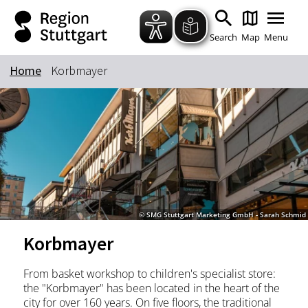
Zum Hauptinhalt springen
Zur Suche springen
Zur Hauptnavigation
Zum Footer springen
Search
Map
Menu
Home
Korbmayer
Keyword
© SMG Stuttgart Marketing GmbH - Sarah Schmid
Korbmayer
From basket workshop to children's specialist store:
the "Korbmayer" has been located in the heart of the
city for over 160 years. On five floors, the traditional