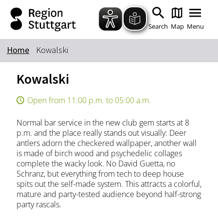
Zum Hauptinhalt springen
Zur Suche springen
Zur Hauptnavigation
Zum Footer springen
Search
Map
Menu
Home
Kowalski
Keyword
Kowalski
Open from 11:00 p.m. to 05:00 a.m.
Normal bar service in the new club gem starts at 8
p.m. and the place really stands out visually: Deer
antlers adorn the checkered wallpaper, another wall
is made of birch wood and psychedelic collages
complete the wacky look. No David Guetta, no
Schranz, but everything from tech to deep house
spits out the self-made system. This attracts a colorful,
mature and party-tested audience beyond half-strong
party rascals.