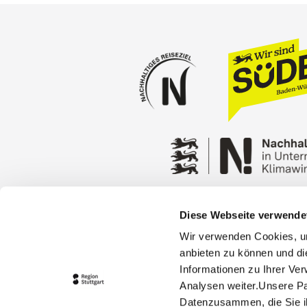
Diese Webseite verwende
Press
Stuttgart Conventio
Wir verwenden Cookies, um
Privacy policy
Contact
anbieten zu können und di
Informationen zu Ihrer Ve
Analysen weiter.Unsere Pa
Datenzusammen, die Sie ih