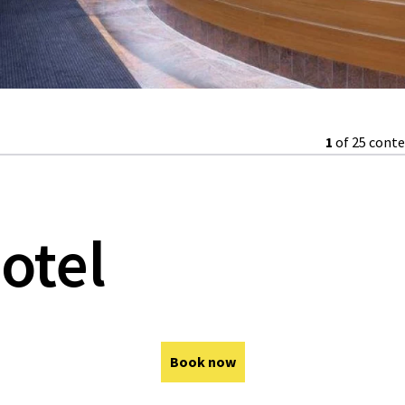
1
of 25 cont
otel
Book now