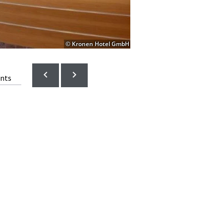
© Kronen Hotel GmbH
ents