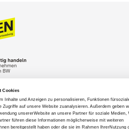
t Cookies
n Bureau
Picture Database
General terms and 
 Inhalte und Anzeigen zu personalisieren, Funktionen fürsozia
Cookies
Masthead
e Zugriffe auf unsere Website zuanalysieren. Außerdem geben w
rwendung unsererWebsite an unsere Partner für soziale Medien
rtner führen diese Informationen möglicherweise mit weiteren
nen bereitgestellt haben oder die sie im Rahmen IhrerNutzung 