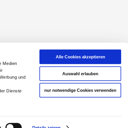
conditions
Alle Cookies akzeptieren
le Medien
ir
Auswahl erlauben
, Werbung und
nur notwendige Cookies verwenden
der Dienste
tourism partner of the state
g
Details zeigen