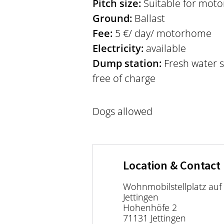
Pitch size:
Suitable for moto
Ground:
Ballast
Fee:
5 €/ day/ motorhome
Electricity:
available
Dump station:
Fresh water s
free of charge
Dogs allowed
Location & Contact
Wohnmobilstellplatz au
Jettingen
Hohenhöfe 2
71131 Jettingen