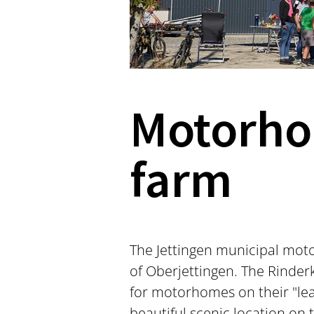
Motorhom
farm
The Jettingen municipal moto
of Oberjettingen. The Rinderk
for motorhomes on their "lea
beautiful scenic location on 