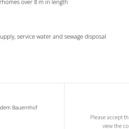
rhomes over 8 m in length
upply, service water and sewage disposal
f dem Bauernhof
Please accept the
view the con