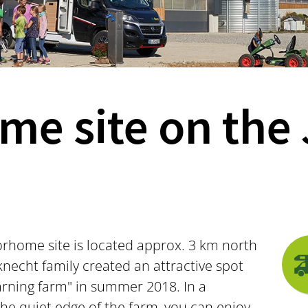
e site on the 
rhome site is located approx. 3 km north
necht family created an attractive spot
rning farm" in summer 2018. In a
the quiet edge of the farm, you can enjoy