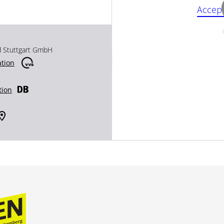
Accept
d Stuttgart GmbH
ation
tion