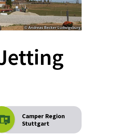
© Andreas Becker Ludwigsburg
Jetting
Camper Re­gion
Stut­tgart