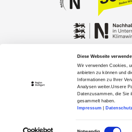
Diese Webseite verwende
Press
Stuttgart Conventio
Wir verwenden Cookies, um
Privacy policy
Contact
anbieten zu können und di
Informationen zu Ihrer Ve
Analysen weiter.Unsere Pa
Datenzusammen, die Sie ih
gesammelt haben.
Impressum
|
Datenschut
© 2026 Stuttgart-Marketing GmbH
stuttgart-tourist.de and www.erle
Einwilligungsauswahl
capital Stuttgart and the Regio 
Notwendig