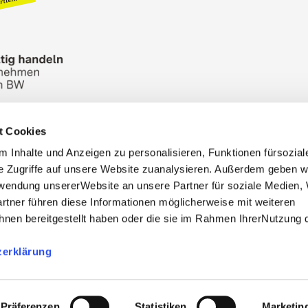
t Cookies
n Bureau
Picture Database
General terms and 
 Inhalte und Anzeigen zu personalisieren, Funktionen fürsozia
Cookies
Masthead
e Zugriffe auf unsere Website zuanalysieren. Außerdem geben w
rwendung unsererWebsite an unsere Partner für soziale Medien
rtner führen diese Informationen möglicherweise mit weiteren
nen bereitgestellt haben oder die sie im Rahmen IhrerNutzung 
zerklärung
, info@stuttgart-tourist.de
bnisregion-stuttgart.de are the official websites of the 
Stuttgart Marketing- und Tourismus GmbH.
Präferenzen
Statistiken
Marketin