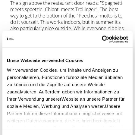
The sign above the restaurant door reads: "Spaghetti
meets spaetzle. Chianti meets Trollinger". The best
way to get to the bottom of the "Peeches" motto is to
do it yourself. This works indoors, but in summer it's
also particularly nice outside. While everyone nibbles
on olives and bruschetta, the in-house, laid-back
Bohnenviertel atmosphere unfolds at the bistro
tables under the chestnut trees. Every now and then,
a prostitute in glittering shoes stomps across the
cobblestones.
Diese Webseite verwendet Cookies
Wir verwenden Cookies, um Inhalte und Anzeigen zu
Location & Contact
personalisieren, Funktionen fürsoziale Medien anbieten
Peeches
zu können und die Zugriffe auf unsere Website
Brennerstraße 27
zuanalysieren. Außerdem geben wir Informationen zu
70182 Stuttgart
Ihrer Verwendung unsererWebsite an unsere Partner für
soziale Medien, Werbung und Analysen weiter.Unsere
Phone:
+49 (0)711 24 11 80
Partner führen diese Informationen möglicherweise mit
Email:
info@peeches.de
weiteren Datenzusammen, die Sie ihnen bereitgestellt
Website:
www.peeches.de
haben oder die sie im Rahmen IhrerNutzung der Dienste
gesammelt haben.