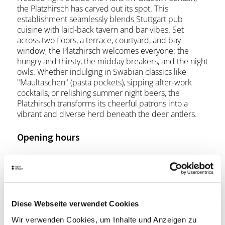
the Platzhirsch has carved out its spot. This
establishment seamlessly blends Stuttgart pub
cuisine with laid-back tavern and bar vibes. Set
across two floors, a terrace, courtyard, and bay
window, the Platzhirsch welcomes everyone: the
hungry and thirsty, the midday breakers, and the night
owls. Whether indulging in Swabian classics like
"Maultaschen" (pasta pockets), sipping after-work
cocktails, or relishing summer night beers, the
Platzhirsch transforms its cheerful patrons into a
vibrant and diverse herd beneath the deer antlers.
Opening hours
Monday
11:00 a.m. - 01:00 a.m.
Tuesday
11:00 a.m. - 01:00 a.m.
Diese Webseite verwendet Cookies
Wednesday
11:00 a.m. - 01:00 a.m.
Wir verwenden Cookies, um Inhalte und Anzeigen zu