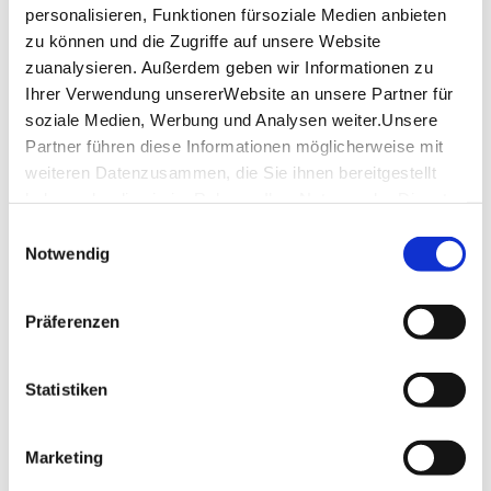
Thursday
11:00 a.m. - 01:00 a.m.
personalisieren, Funktionen fürsoziale Medien anbieten
zu können und die Zugriffe auf unsere Website
Friday
11:00 a.m. - 03:00 a.m.
zuanalysieren. Außerdem geben wir Informationen zu
Ihrer Verwendung unsererWebsite an unsere Partner für
Saturday
11:00 a.m. - 03:00 a.m.
soziale Medien, Werbung und Analysen weiter.Unsere
Sunday
02:00 p.m. - 11:00 p.m.
Partner führen diese Informationen möglicherweise mit
weiteren Datenzusammen, die Sie ihnen bereitgestellt
haben oder die sie im Rahmen IhrerNutzung der Dienste
opening hours by Google
gesammelt haben.
Einwilligungsauswahl
Location & Contact
Impressum
|
Datenschutzerklärung
Notwendig
Platzhirsch
Geißstr. 12
Präferenzen
70173 Stuttgart
Phone:
0711/76 16 25 08
Statistiken
Website:
platzhirsch-stuttgart.de
Marketing