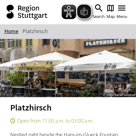
Zum Hauptinhalt springen
Zur Suche springen
Zur Hauptnavigation
Zum Footer springen
Search
Map
Menu
Home
Platzhirsch
Keyword
© SMG, Sarah Schmid
Platzhirsch
Open from 11:00 a.m. to 03:00 a.m.
Nestled right beside the Hans-im-Glueck Fountain,