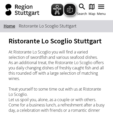
Zum Hauptinhalt springen
Zur Suche springen
Zur Hauptnavigation
Zum Footer springen
Search
Map
Menu
Home
Ristorante Lo Scoglio Stuttgart
Keyword
Ristorante Lo Scoglio Stuttgart
At Ristorante Lo Scoglio you will find a varied
selection of swordfish and various seafood dishes.
As an additional treat, the Ristorante Lo Scoglio offers
you daily changing dishes of freshly caught fish and all
this rounded off with a large selection of matching
wines.
Treat yourself to some time out with us at Ristorante
Lo Scoglio.
Let us spoil you, alone, as a couple or with others.
Come for a business lunch, a refreshment after a busy
day, a celebration with friends or a romantic dinner