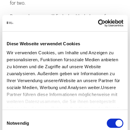
for two.
Because here you will find a healthy balance of
tradition and innovation, and at an exceptional time,
from Monday to Saturday from 5.30 pm to 3.00 am.
Location & Contact
Diese Webseite verwendet Cookies
Ristorante Lo Scoglio
Wir verwenden Cookies, um Inhalte und Anzeigen zu
Calwer Straße 48
personalisieren, Funktionen fürsoziale Medien anbieten
70173 Stuttgart
zu können und die Zugriffe auf unsere Website
Phone:
+49 (0)711 722 303 33
zuanalysieren. Außerdem geben wir Informationen zu
Ihrer Verwendung unsererWebsite an unsere Partner für
Email:
da-vitale@live.it
soziale Medien, Werbung und Analysen weiter.Unsere
Website:
www.da-vitale.de
Partner führen diese Informationen möglicherweise mit
weiteren Datenzusammen, die Sie ihnen bereitgestellt
haben oder die sie im Rahmen IhrerNutzung der Dienste
Plan your trip
gesammelt haben.
Einwilligungsauswahl
Verkehrs- und Tarifverbund Stuttgart GmbH
Impressum
|
Datenschutzerklärung
Notwendig
VVS timetable information