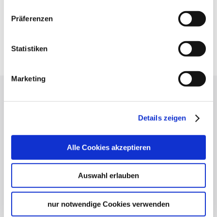
Deutsche Bahn AG
Präferenzen
DB timetable information
Google Maps
Google Maps Route
Statistiken
Marketing
Press
Stuttgart Convention Bureau
Details zeigen
Picture Database
General terms and conditions
Alle Cookies akzeptieren
Privacy policy
Contact
Auswahl erlauben
Cookies
Masthead
nur notwendige Cookies verwenden