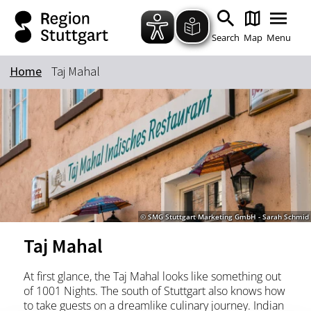
Zum Hauptinhalt springen
Zur Suche springen
Zur Hauptnavigation
Zum Footer springen
Search
Map
Menu
Home
Taj Mahal
Keyword
© SMG Stuttgart Marketing GmbH - Sarah Schmid
Taj Mahal
At first glance, the Taj Mahal looks like something out
of 1001 Nights. The south of Stuttgart also knows how
to take guests on a dreamlike culinary journey. Indian