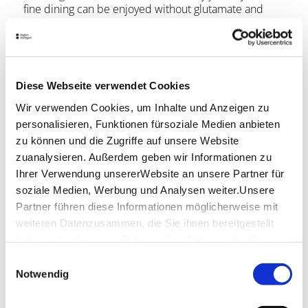
fine dining can be enjoyed without glutamate and
with high-quality ingredients. The extensive menu
boasts a large selection of vegetarian dishes, which
can also be prepared vegan on request.
Location & Contact
Diese Webseite verwendet Cookies
Taj Mahal
Wir verwenden Cookies, um Inhalte und Anzeigen zu
Böblinger Str. 81
personalisieren, Funktionen fürsoziale Medien anbieten
70199 Stuttgart
zu können und die Zugriffe auf unsere Website
zuanalysieren. Außerdem geben wir Informationen zu
Phone:
0711/94 54 95 40
Ihrer Verwendung unsererWebsite an unsere Partner für
Website:
www.tajmahal-stuttgart.de
soziale Medien, Werbung und Analysen weiter.Unsere
Partner führen diese Informationen möglicherweise mit
weiteren Datenzusammen, die Sie ihnen bereitgestellt
Plan your trip
haben oder die sie im Rahmen IhrerNutzung der Dienste
Verkehrs- und Tarifverbund Stuttgart GmbH
gesammelt haben.
Einwilligungsauswahl
VVS timetable information
Impressum
|
Datenschutzerklärung
Notwendig
Deutsche Bahn AG
DB timetable information