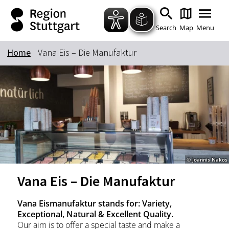
Zum Hauptinhalt springen
Zur Suche springen
Zur Hauptnavigation
Zum Footer springen
Search
Map
Menu
Home
Vana Eis – Die Manufaktur
Keyword
© Joannis Nakos
Vana Eis – Die Manufaktur
Vana Eismanufaktur stands for: Variety,
Exceptional, Natural & Excellent Quality.
Our aim is to offer a special taste and make a