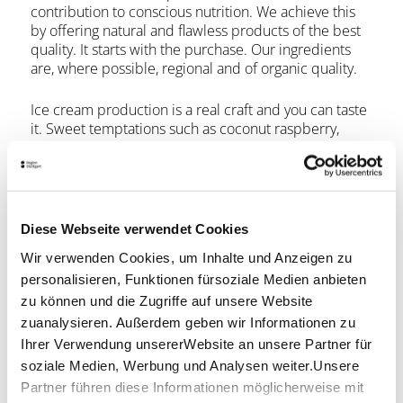
contribution to conscious nutrition. We achieve this
by offering natural and flawless products of the best
quality. It starts with the purchase. Our ingredients
are, where possible, regional and of organic quality.
Ice cream production is a real craft and you can taste
it. Sweet temptations such as coconut raspberry,
blueberry lavender or peanut chocolate caramel.
More than 170 ice cream varieties have been created
since 2014. Whether classic, vegan or sugar-free ice
cream creations.
Diese Webseite verwendet Cookies
We also offer freshly baked spelt waffles and lactose-
Wir verwenden Cookies, um Inhalte und Anzeigen zu
free or vegan coffee specialties. We have been using
personalisieren, Funktionen fürsoziale Medien anbieten
compostable materials since 2018. From paper cups,
paper bags and straws to edible spoons.
zu können und die Zugriffe auf unsere Website
zuanalysieren. Außerdem geben wir Informationen zu
Location & Contact
Ihrer Verwendung unsererWebsite an unsere Partner für
soziale Medien, Werbung und Analysen weiter.Unsere
Vana Eis - Die Manufaktur
Partner führen diese Informationen möglicherweise mit
Breitscheidstraße 20