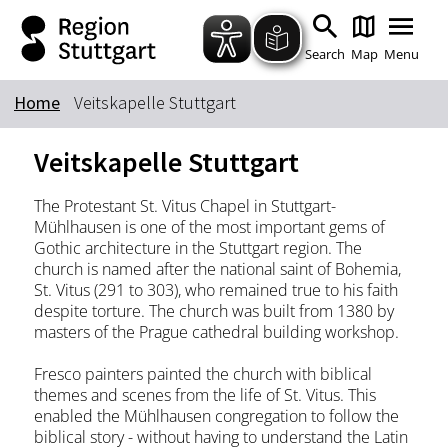
Zum Hauptinhalt springen
Zur Suche springen
Zur Hauptnavigation
Zum Footer springen
Search
Map
Menu
Home
Veitskapelle Stuttgart
Keyword
Veitskapelle Stuttgart
The Protestant St. Vitus Chapel in Stuttgart-
Mühlhausen is one of the most important gems of
Gothic architecture in the Stuttgart region. The
church is named after the national saint of Bohemia,
St. Vitus (291 to 303), who remained true to his faith
despite torture. The church was built from 1380 by
masters of the Prague cathedral building workshop.
Fresco painters painted the church with biblical
themes and scenes from the life of St. Vitus. This
enabled the Mühlhausen congregation to follow the
biblical story - without having to understand the Latin