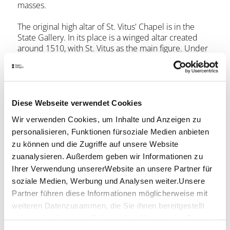
masses.
The original high altar of St. Vitus' Chapel is in the
State Gallery. In its place is a winged altar created
around 1510, with St. Vitus as the main figure. Under
the canopies, carved altars depict the figures of Peter,
Paul and John as well as the martyrs Dorothea,
Katharina, Walpurga, Barbara and Agathe.
Also worthy of note are the tombs of the local lords
and the medieval Mary Fainting Group.
Diese Webseite verwendet Cookies
Wir verwenden Cookies, um Inhalte und Anzeigen zu
Location & Contact
personalisieren, Funktionen fürsoziale Medien anbieten
Veitskapelle
zu können und die Zugriffe auf unsere Website
Meierberg 16
zuanalysieren. Außerdem geben wir Informationen zu
70378 Stuttgart
Ihrer Verwendung unsererWebsite an unsere Partner für
soziale Medien, Werbung und Analysen weiter.Unsere
Phone:
+49 (0)711 532 313
Partner führen diese Informationen möglicherweise mit
Email:
Ev.Pfarramt@Veitskapelle.de
weiteren Datenzusammen, die Sie ihnen bereitgestellt
Website:
www.veitskapelle.de
haben oder die sie im Rahmen IhrerNutzung der Dienste
gesammelt haben.