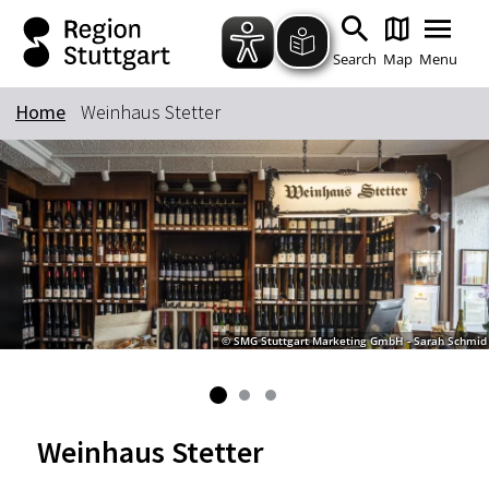
Zum Hauptinhalt springen
Zur Suche springen
Zur Hauptnavigation
Zum Footer springen
Search
Map
Menu
Home
Weinhaus Stetter
Keyword
© SMG Stuttgart Marketing GmbH - Sarah Schmid
Weinhaus Stetter