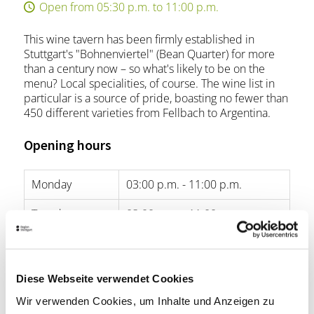
Open from 05:30 p.m. to 11:00 p.m.
This wine tavern has been firmly established in
Stuttgart's "Bohnenviertel" (Bean Quarter) for more
than a century now – so what's likely to be on the
menu? Local specialities, of course. The wine list in
particular is a source of pride, boasting no fewer than
450 different varieties from Fellbach to Argentina.
Opening hours
Monday
03:00 p.m. - 11:00 p.m.
Tuesday
03:00 p.m. - 11:00 p.m.
Wednesday
03:00 p.m. - 11:00 p.m.
Thursday
03:00 p.m. - 11:00 p.m.
Diese Webseite verwendet Cookies
Friday
03:00 p.m. - 11:00 p.m.
Wir verwenden Cookies, um Inhalte und Anzeigen zu