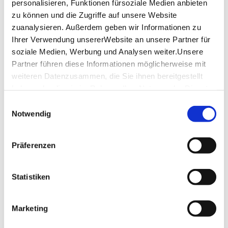
personalisieren, Funktionen fürsoziale Medien anbieten
Saturday
12:00 p.m. - 03:00 p.m.
zu können und die Zugriffe auf unsere Website
05:30 p.m. - 11:00 p.m.
zuanalysieren. Außerdem geben wir Informationen zu
Ihrer Verwendung unsererWebsite an unsere Partner für
Sunday
-
soziale Medien, Werbung und Analysen weiter.Unsere
Partner führen diese Informationen möglicherweise mit
opening hours by Google
weiteren Datenzusammen, die Sie ihnen bereitgestellt
haben oder die sie im Rahmen IhrerNutzung der Dienste
Location & Contact
gesammelt haben.
Einwilligungsauswahl
Impressum
|
Datenschutzerklärung
Weinhaus Stetter
Notwendig
Rosenstr. 32
70182 Stuttgart
Präferenzen
Phone:
+49 (0)711 240 163
Email:
mail@weinhaus-stetter.de
Statistiken
Website:
www.weinhaus-stetter.de
Marketing
Plan your trip