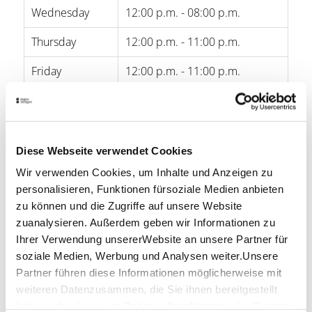
Wednesday
12:00 p.m. - 08:00 p.m.
Thursday
12:00 p.m. - 11:00 p.m.
Friday
12:00 p.m. - 11:00 p.m.
Saturday
11:00 a.m. - 11:00 p.m.
Sunday
-
Diese Webseite verwendet Cookies
opening hours by Google
Wir verwenden Cookies, um Inhalte und Anzeigen zu
personalisieren, Funktionen fürsoziale Medien anbieten
Location & Contact
zu können und die Zugriffe auf unsere Website
zuanalysieren. Außerdem geben wir Informationen zu
WELLER´S Dinkelacker Stehausschank
Calwer Straße 62
Ihrer Verwendung unsererWebsite an unsere Partner für
70173 Stuttgart
soziale Medien, Werbung und Analysen weiter.Unsere
Partner führen diese Informationen möglicherweise mit
Website:
weller-dasoriginal.de
weiteren Datenzusammen, die Sie ihnen bereitgestellt
haben oder die sie im Rahmen IhrerNutzung der Dienste