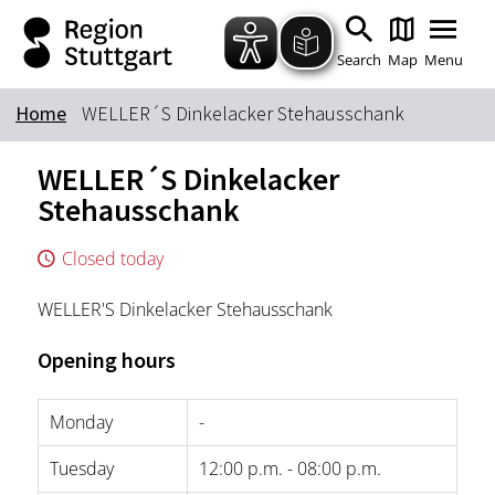
Zum Hauptinhalt springen
Zur Suche springen
Zur Hauptnavigation
Zum Footer springen
Search
Map
Menu
Home
WELLER´S Dinkelacker Stehausschank
Keyword
WELLER´S Dinkelacker
Stehausschank
Closed today
WELLER'S Dinkelacker Stehausschank
Opening hours
Monday
-
Tuesday
12:00 p.m. - 08:00 p.m.