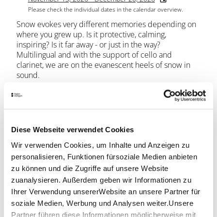
Please check the individual dates in the calendar overview.
Snow evokes very different memories depending on
where you grew up. Is it protective, calming,
inspiring? Is it far away - or just in the way?
Multilingual and with the support of cello and
clarinet, we are on the evanescent heels of snow in
sound.
by Martin Mutschler
Musical picture book for everyone aged 3 and over
with music by Paul Hindemith, Igor Stravinsky, Sofia
Diese Webseite verwendet Cookies
Gulaidulina and others.
Wir verwenden Cookies, um Inhalte und Anzeigen zu
approx. 30 minutes
personalisieren, Funktionen fürsoziale Medien anbieten
zu können und die Zugriffe auf unsere Website
Location & Contact
zuanalysieren. Außerdem geben wir Informationen zu
Ihrer Verwendung unsererWebsite an unsere Partner für
Nord
soziale Medien, Werbung und Analysen weiter.Unsere
Löwentorstraße 68
70376 Stuttgart
Partner führen diese Informationen möglicherweise mit