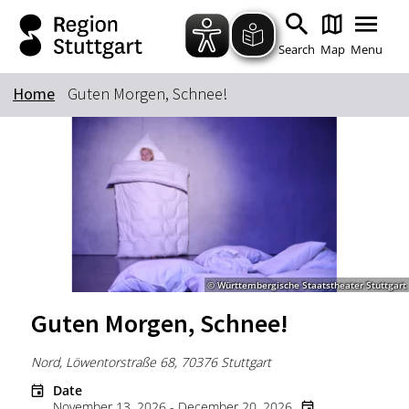
Zum Hauptinhalt springen
Zur Suche springen
Zur Hauptnavigation
Zum Footer springen
Search
Map
Menu
Home
Guten Morgen, Schnee!
Keyword
© Württembergische Staatstheater Stuttgart
Guten Morgen, Schnee!
Nord, Löwentorstraße 68, 70376 Stuttgart
Date
November 13, 2026 - December 20, 2026