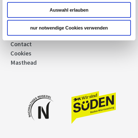
Stuttgart Convention Bureau
Auswahl erlauben
Picture Database
General terms and conditions
nur notwendige Cookies verwenden
Privacy policy
Contact
Cookies
Masthead