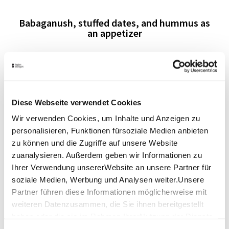
Babaganush, stuffed dates, and hummus as
an appetizer
~~~
Lentil soup with seafood
~~~
Green shakshuka, falafel, fish burekas, and
Diese Webseite verwendet Cookies
salad for the appetizer
Wir verwenden Cookies, um Inhalte und Anzeigen zu
personalisieren, Funktionen fürsoziale Medien anbieten
~~~
For the main courses, there are
zu können und die Zugriffe auf unsere Website
zuanalysieren. Außerdem geben wir Informationen zu
Lamb meatballs with mango chutney,
Ihrer Verwendung unsererWebsite an unsere Partner für
chicken tagine, and vegetables
soziale Medien, Werbung und Analysen weiter.Unsere
Partner führen diese Informationen möglicherweise mit
~~~
weiteren Datenzusammen, die Sie ihnen bereitgestellt
For a sweet finish, don’t miss the
haben oder die sie im Rahmen IhrerNutzung der Dienste
gesammelt haben.