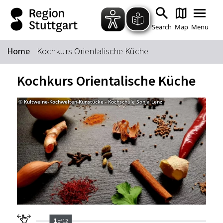
Zum Hauptinhalt springen
Zur Suche springen
Zur Hauptnavigation
Zum Footer springen
Search
Map
Menu
Home
Kochkurs Orientalische Küche
Keyword
Kochkurs Orientalische Küche
© Kultweine-Kochwelten-Kunstücke - Kochschule Sonja Lenz
© Kul
1
of 12