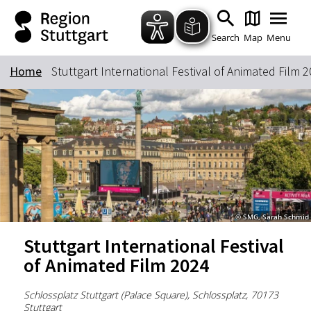
Zum Hauptinhalt springen
Zur Suche springen
Zur Hauptnavigation
Zum Footer springen
Search
Map
Menu
Home
Stuttgart International Festival of Animated Film 
Keyword
© SMG, Sarah Schmid
Stuttgart International Festival
of Animated Film 2024
Schlossplatz Stuttgart (Palace Square), Schlossplatz, 70173
Stuttgart