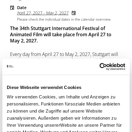
Date
April 27, 2027 - May 2, 2027
Please check the individual dates in the calendar overview.
The 34th Stuttgart International Festival of
Animated Film will take place from April 27 to
May 2, 2027.
Every day from April 27 to May 2, 2027, Stuttgart will
be the central meeting place for animated film,
filmmakers and audiences. At the ITFS, international
animation art will once again meet the regional
creative scene, film education and industry
promotion. The ITFS celebrates artistic animation in
Diese Webseite verwendet Cookies
all its facets - from competitions and curated film
Wir verwenden Cookies, um Inhalte und Anzeigen zu
programs to workshops, talks and open-air
screenings.
personalisieren, Funktionen fürsoziale Medien anbieten
zu können und die Zugriffe auf unsere Website
Location & Contact
zuanalysieren. Außerdem geben wir Informationen zu
Ihrer Verwendung unsererWebsite an unsere Partner für
Schlossplatz Stuttgart (Palace Square)
soziale Medien, Werbung und Analysen weiter.Unsere