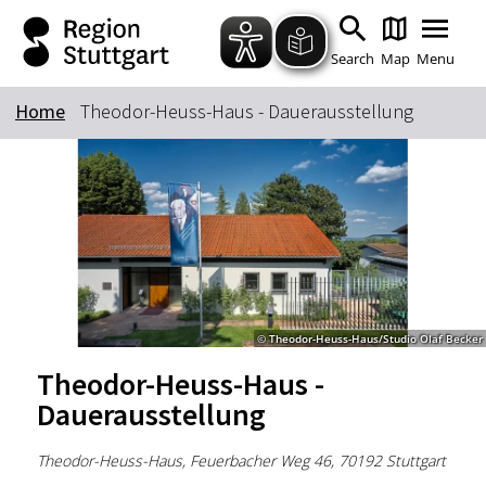
Zum Hauptinhalt springen
Zur Suche springen
Zur Hauptnavigation
Zum Footer springen
Search
Map
Menu
Home
Theodor-Heuss-Haus - Dauerausstellung
Keyword
© Theodor-Heuss-Haus/Studio Olaf Becker
Theodor-Heuss-Haus -
Dauerausstellung
Theodor-Heuss-Haus, Feuerbacher Weg 46, 70192 Stuttgart