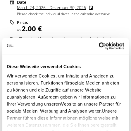
Date
March 24, 2026 - December 30, 2026
Please check the individual dates in the calendar overview.
Price:
2.00 €
ab
The Theodor-Heuss-Haus is an authentic site in the
history of German democracy and the home of the
first Federal President.
Price information
Diese Webseite verwendet Cookies
Wir verwenden Cookies, um Inhalte und Anzeigen zu
2.00 €
Price:
ab
personalisieren, Funktionen fürsoziale Medien anbieten
zu können und die Zugriffe auf unsere Website
zuanalysieren. Außerdem geben wir Informationen zu
Location & Contact
Ihrer Verwendung unsererWebsite an unsere Partner für
soziale Medien, Werbung und Analysen weiter.Unsere
Theodor-Heuss-Haus
Partner führen diese Informationen möglicherweise mit
Feuerbacher Weg 46
70192 Stuttgart
weiteren Datenzusammen, die Sie ihnen bereitgestellt