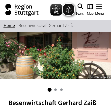
Zum Hauptinhalt springen
Zur Suche springen
Zur Hauptnavigation
Zum Footer springen
Search
Map
Menu
Home
Besenwirtschaft Gerhard Zaiß
Keyword
© Simone Mack
Besenwirtschaft Gerhard Zaiß