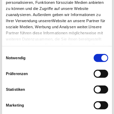
personalisieren, Funktionen fürsoziale Medien anbieten
Tips for getting there:
zu können und die Zugriffe auf unsere Website
Drive through Untertürkheim in the direction of
zuanalysieren. Außerdem geben wir Informationen zu
Rotenberg. On Württembergstraße, turn left at the
Ihrer Verwendung unsererWebsite an unsere Partner für
TBU sports field/"Aspen" stop, after approx. 200m
soziale Medien, Werbung und Analysen weiter.Unsere
turn left again, then another 100m to the winery
Partner führen diese Informationen möglicherweise mit
or by bus line 61 to "Aspen" or line 60 to
"Gehrenwald"
weiteren Datenzusammen, die Sie ihnen bereitgestellt
haben oder die sie im Rahmen IhrerNutzung der Dienste
Location & Contact
gesammelt haben.
Einwilligungsauswahl
Impressum
|
Datenschutzerklärung
Notwendig
Besenwirtschaft Gerhard Zaiß
Gehrenwald Gewann 5
70327 Stuttgart
Präferenzen
Phone:
0711-33 86 46
Email:
info@besenzaiss.de
Statistiken
Website:
www.besenzaiss.de
Marketing
Plan your trip