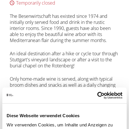
Temporarily closed
The Besenwirtschaft has existed since 1974 and
initially only served food and drink in the rustic
interior rooms. Since 1990, guests have also been
able to enjoy the beautiful wine arbor with its
Mediterranean flair during the summer months.
An ideal destination after a hike or cycle tour through
Stuttgart's vineyard landscape or after a visit to the
burial chapel on the Rotenberg!
Only home-made wine is served, along with typical
broom dishes and snacks as well as a daily changing
lunch menu.
The Besenwirtschaft is usually open in May and from
mid-August to mid-September.
Diese Webseite verwendet Cookies
The Besen belongs to the
Gerhard Zaiß winery
.
Wir verwenden Cookies, um Inhalte und Anzeigen zu