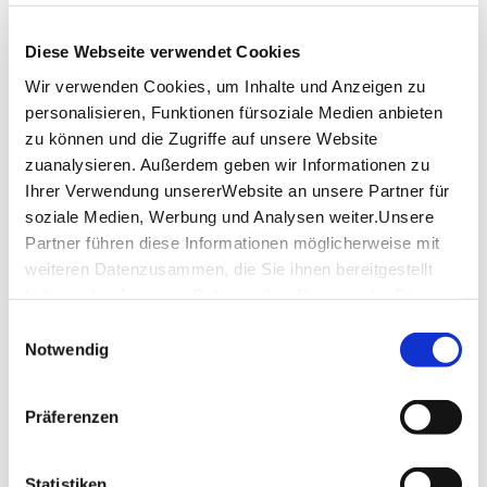
Monday
11:30 a.m. - 11:00 p.m.
Diese Webseite verwendet Cookies
Tuesday
11:30 a.m. - 11:00 p.m.
Wir verwenden Cookies, um Inhalte und Anzeigen zu
personalisieren, Funktionen fürsoziale Medien anbieten
Wednesday
11:30 a.m. - 11:00 p.m.
zu können und die Zugriffe auf unsere Website
zuanalysieren. Außerdem geben wir Informationen zu
Thursday
11:30 a.m. - 11:00 p.m.
Ihrer Verwendung unsererWebsite an unsere Partner für
Friday
11:30 a.m. - 11:00 p.m.
soziale Medien, Werbung und Analysen weiter.Unsere
Partner führen diese Informationen möglicherweise mit
Saturday
11:30 a.m. - 11:00 p.m.
weiteren Datenzusammen, die Sie ihnen bereitgestellt
haben oder die sie im Rahmen IhrerNutzung der Dienste
Sunday
11:30 a.m. - 11:00 p.m.
gesammelt haben.
Einwilligungsauswahl
Impressum
|
Datenschutzerklärung
Notwendig
opening hours by Google
Location & Contact
Präferenzen
Buschpilot
Karl-Schurz-Str. 28c (bei der Villa Berg)
Statistiken