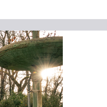
Suchbegriff
Das könnte Sie interessieren
Stadtführungen
Tickets
Citytour
Übernachtung
Erlebnisse
Essen & Trinken
Wein
Automobil
Kultur
Feste & Highlights