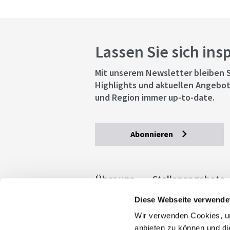
Lassen Sie sich ins
Mit unserem Newsletter bleiben S
Highlights und aktuellen Angebot
und Region immer up-to-date.
Abonnieren
Über uns
Stellenangebote
Diese Webseite verwende
Allgemeine Geschäftsbedingu
Wir verwenden Cookies, um
stuttgart.de
Barrierefreihe
anbieten zu können und di