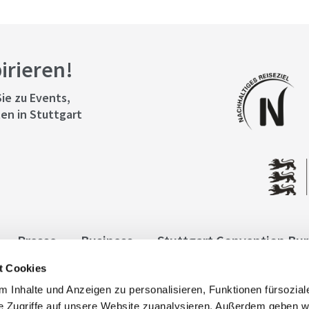
pirieren!
ie zu Events,
en in Stuttgart
Presse
Business
Stuttgart Convention Bu
t Cookies
ngen
Datenschutz
Widerruf
Kontakt
Co
 Inhalte und Anzeigen zu personalisieren, Funktionen fürsozia
it
e Zugriffe auf unsere Website zuanalysieren. Außerdem geben w