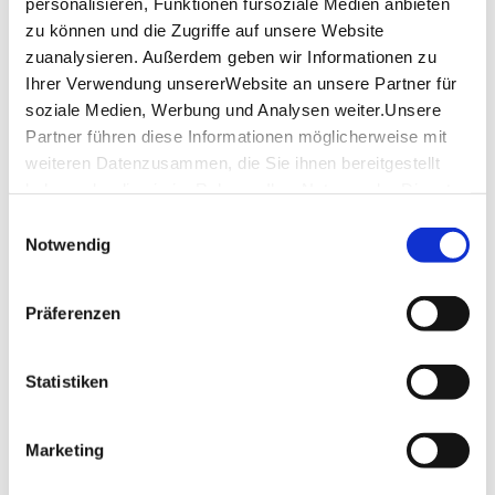
personalisieren, Funktionen fürsoziale Medien anbieten
Friday
07:00 a.m. - 06:00 p.m.
zu können und die Zugriffe auf unsere Website
zuanalysieren. Außerdem geben wir Informationen zu
Saturday
07:00 a.m. - 06:00 p.m.
Ihrer Verwendung unsererWebsite an unsere Partner für
soziale Medien, Werbung und Analysen weiter.Unsere
Sunday
-
Partner führen diese Informationen möglicherweise mit
weiteren Datenzusammen, die Sie ihnen bereitgestellt
opening hours by Google
haben oder die sie im Rahmen IhrerNutzung der Dienste
gesammelt haben.
Einwilligungsauswahl
Location & Contact
Impressum
|
Datenschutzerklärung
Notwendig
Café Nast
Esslinger Str. 40
Präferenzen
70182 Stuttgart
Phone:
0711/23 89 70
Statistiken
Website:
cafenast.com
Marketing
Plan your trip