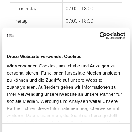
Donnerstag
07:00 - 18:00
Freitag
07:00 - 18:00
Samstag
07:00 - 18:00
Sonntag
-
Diese Webseite verwendet Cookies
Öffnungszeiten von Google
Wir verwenden Cookies, um Inhalte und Anzeigen zu
personalisieren, Funktionen fürsoziale Medien anbieten
Lage & Kontakt
zu können und die Zugriffe auf unsere Website
Café Nast
zuanalysieren. Außerdem geben wir Informationen zu
Esslinger Str. 40
Ihrer Verwendung unsererWebsite an unsere Partner für
70182 Stuttgart
soziale Medien, Werbung und Analysen weiter.Unsere
Telefon:
0711/23 89 70
Partner führen diese Informationen möglicherweise mit
weiteren Datenzusammen, die Sie ihnen bereitgestellt
Website:
cafenast.com
haben oder die sie im Rahmen IhrerNutzung der Dienste
gesammelt haben.
Einwilligungsauswahl