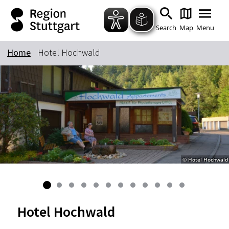
Zum Hauptinhalt springen
Zur Suche springen
Zur Hauptnavigation
Zum Footer springen
Search
Map
Menu
Home
Hotel Hochwald
Keyword
© Hotel Hochwald
Hotel Hochwald