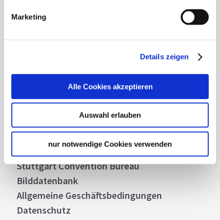
Highlights und aktuellen Angeboten in
Marketing
Stuttgart und Region immer up-to-date.
Abonnieren
Details zeigen
Alle Cookies akzeptieren
Über uns
Auswahl erlauben
Stellenangebote
Presse
nur notwendige Cookies verwenden
Business
Stuttgart Convention Bureau
Bilddatenbank
Allgemeine Geschäftsbedingungen
Datenschutz