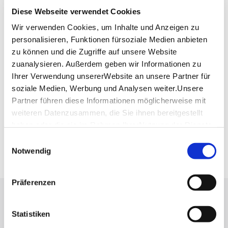
Diese Webseite verwendet Cookies
Wir verwenden Cookies, um Inhalte und Anzeigen zu
personalisieren, Funktionen fürsoziale Medien anbieten
zu können und die Zugriffe auf unsere Website
zuanalysieren. Außerdem geben wir Informationen zu
Ihrer Verwendung unsererWebsite an unsere Partner für
soziale Medien, Werbung und Analysen weiter.Unsere
Partner führen diese Informationen möglicherweise mit
weiteren Datenzusammen, die Sie ihnen bereitgestellt
haben oder die sie im Rahmen IhrerNutzung der Dienste
gesammelt haben.
Einwilligungsauswahl
Impressum
|
Datenschutzerklärung
Notwendig
Präferenzen
Lassen Sie sich inspirieren!
Statistiken
Mit unserem Newsletter bleiben Sie zu Events,