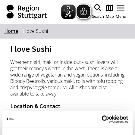
Zum Hauptinhalt springen
Zur Suche springen
Zur Hauptnavigation
Zum Footer springen
Search
Map
Menu
Home
I love Sushi
Keyword
I love Sushi
Whether nigiri, maki or inside out - sushi lovers will
get their money's worth in the west. There is also a
wide range of vegetarian and vegan options, including
Bloody Beetrolls, various maki, rolls with tofu topping
and crispy veggie tempura. All dishes are also
available to take away.
Location & Contact
I love Sushi
Rosenbergstr. 69B
70176 Stuttgart