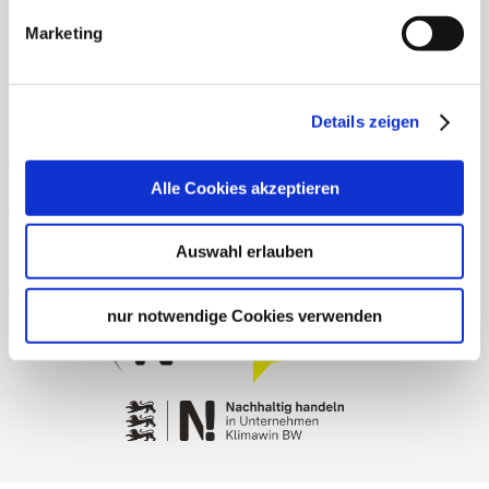
Picture Database
General terms and conditions
Marketing
Privacy policy
Contact
Details zeigen
Cookies
Masthead
Alle Cookies akzeptieren
Auswahl erlauben
nur notwendige Cookies verwenden