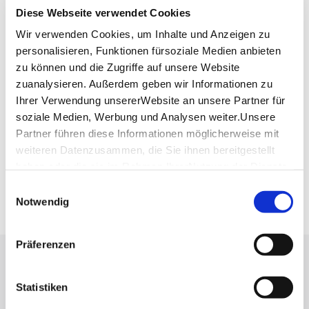
Phone:
0711/12 00 69 96
Diese Webseite verwendet Cookies
Website:
www.i-love-sushi.de
Wir verwenden Cookies, um Inhalte und Anzeigen zu
personalisieren, Funktionen fürsoziale Medien anbieten
zu können und die Zugriffe auf unsere Website
zuanalysieren. Außerdem geben wir Informationen zu
Plan your trip
Verkehrs- und Tarifverbund Stuttgart GmbH
Ihrer Verwendung unsererWebsite an unsere Partner für
soziale Medien, Werbung und Analysen weiter.Unsere
VVS timetable information
Partner führen diese Informationen möglicherweise mit
Deutsche Bahn AG
weiteren Datenzusammen, die Sie ihnen bereitgestellt
DB timetable information
haben oder die sie im Rahmen IhrerNutzung der Dienste
Google Maps
gesammelt haben.
Einwilligungsauswahl
Google Maps Route
Impressum
|
Datenschutzerklärung
Notwendig
Präferenzen
Press
Stuttgart Convention Bureau
Statistiken