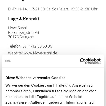
Di-Fr 11-14+ 17-21:30, Sa, So+Feiert. 15:30-21:30 Uhr
Lage & Kontakt
I love Sushi
Rosenbergstr. 69B
70176 Stuttgart
Telefon:
0711/12 00 69 96
Website:
www.i-love-sushi.de
Planen Sie Ihre Anreise
Verkehrs- und Tarifverbund Stuttgart GmbH
Diese Webseite verwendet Cookies
Fahrplanauskunft des VVS
Wir verwenden Cookies, um Inhalte und Anzeigen zu
Deutsche Bahn AG
personalisieren, Funktionen fürsoziale Medien anbieten
Fahrplanauskunft der DB
zu können und die Zugriffe auf unsere Website
Google Maps
zuanalysieren. Außerdem geben wir Informationen zu