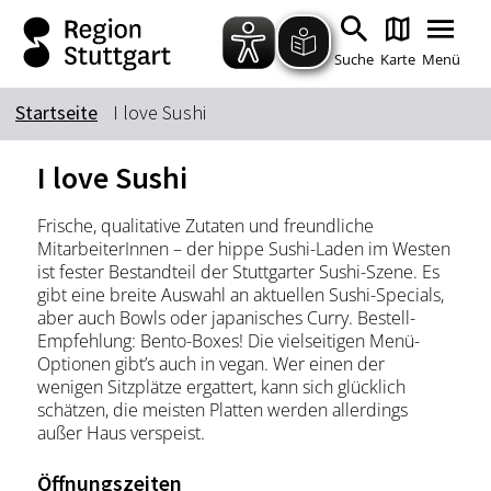
Zum Hauptinhalt springen
Zur Suche springen
Zur Hauptnavigation
Zum Footer springen
Suche
Karte
Menü
Startseite
I love Sushi
Suchbegriff
I love Sushi
Frische, qualitative Zutaten und freundliche
Das könnte Sie interessieren
MitarbeiterInnen – der hippe Sushi-Laden im Westen
ist fester Bestandteil der Stuttgarter Sushi-Szene. Es
Stadtführungen
Tickets
gibt eine breite Auswahl an aktuellen Sushi-Specials,
Citytour
Übernachtung
aber auch Bowls oder japanisches Curry. Bestell-
Empfehlung: Bento-Boxes! Die vielseitigen Menü-
Erlebnisse
Essen & Trinken
Optionen gibt’s auch in vegan. Wer einen der
Wein
wenigen Sitzplätze ergattert, kann sich glücklich
Automobil
schätzen, die meisten Platten werden allerdings
Kultur
Feste & Highlights
außer Haus verspeist.
Öffnungszeiten