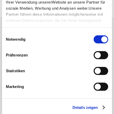
Google Maps Route
Ihrer Verwendung unsererWebsite an unsere Partner für
soziale Medien, Werbung und Analysen weiter.Unsere
Partner führen diese Informationen möglicherweise mit
weiteren Datenzusammen, die Sie ihnen bereitgestellt
haben oder die sie im Rahmen IhrerNutzung der Dienste
Lassen Sie sich inspirieren!
gesammelt haben.
Einwilligungsauswahl
Mit unserem Newsletter bleiben Sie zu Events,
Impressum
|
Datenschutzerklärung
Notwendig
Highlights und aktuellen Angeboten in
Stuttgart und Region immer up-to-date.
Präferenzen
Abonnieren
Statistiken
Marketing
Über uns
Stellenangebote
Details zeigen
Presse