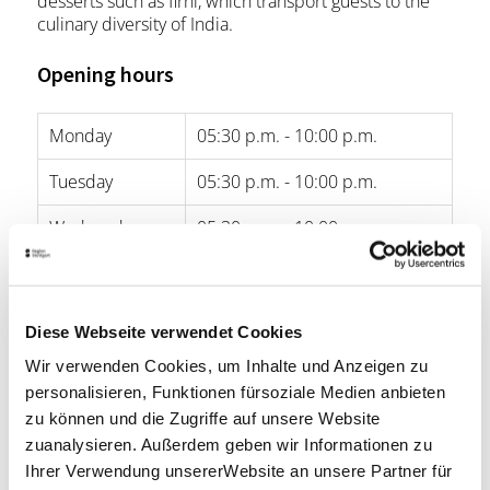
desserts such as firni, which transport guests to the
culinary diversity of India.
Opening hours
Monday
05:30 p.m. - 10:00 p.m.
Tuesday
05:30 p.m. - 10:00 p.m.
Wednesday
05:30 p.m. - 10:00 p.m.
Thursday
05:30 p.m. - 10:00 p.m.
Friday
05:30 p.m. - 10:00 p.m.
Diese Webseite verwendet Cookies
Saturday
05:30 p.m. - 10:00 p.m.
Wir verwenden Cookies, um Inhalte und Anzeigen zu
personalisieren, Funktionen fürsoziale Medien anbieten
Sunday
05:30 p.m. - 10:00 p.m.
zu können und die Zugriffe auf unsere Website
zuanalysieren. Außerdem geben wir Informationen zu
Ihrer Verwendung unsererWebsite an unsere Partner für
opening hours by Google