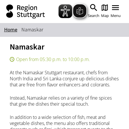
Zum Hauptinhalt springen
Zur Suche springen
Zur Hauptnavigation
Zum Footer springen
Search
Map
Menu
Home
Namaskar
Keyword
Namaskar
Open from 05:30 p.m. to 10:00 p.m.
At the Namaskar Stuttgart restaurant, chefs from
North India and Sri Lanka conjure up delicious dishes
that are free from flavor enhancers and colorants.
Instead, Namaskar relies on a variety of fine spices
that give the dishes their special touch.
In addition to a wide selection of fish, meat and
vegetable dishes, the menu also offers traditional