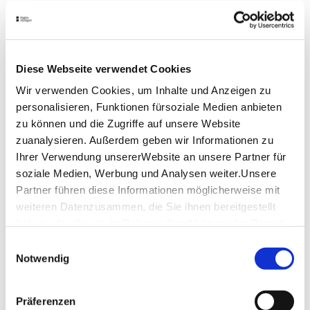
Öffnungszeiten von Google
Lage & Kontakt
Diese Webseite verwendet Cookies
Namaskar
Teinacher Str. 15
Wir verwenden Cookies, um Inhalte und Anzeigen zu
70372 Stuttgart
personalisieren, Funktionen fürsoziale Medien anbieten
zu können und die Zugriffe auf unsere Website
Telefon:
0711/91 46 35 70
zuanalysieren. Außerdem geben wir Informationen zu
Website:
www.namaskaronline.de
Ihrer Verwendung unsererWebsite an unsere Partner für
soziale Medien, Werbung und Analysen weiter.Unsere
Partner führen diese Informationen möglicherweise mit
Planen Sie Ihre Anreise
weiteren Datenzusammen, die Sie ihnen bereitgestellt
Verkehrs- und Tarifverbund Stuttgart GmbH
haben oder die sie im Rahmen IhrerNutzung der Dienste
Fahrplanauskunft des VVS
gesammelt haben.
Einwilligungsauswahl
Deutsche Bahn AG
Impressum
|
Datenschutzerklärung
Notwendig
Fahrplanauskunft der DB
Google Maps
Präferenzen
Google Maps Route