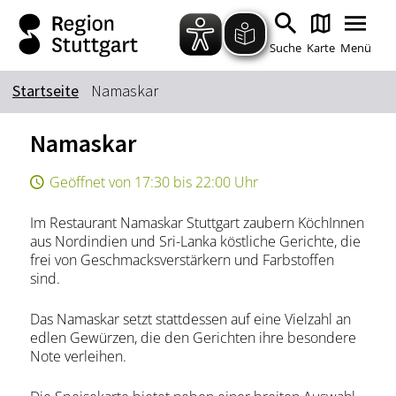
Zum Hauptinhalt springen
Zur Suche springen
Zur Hauptnavigation
Zum Footer springen
Suche
Karte
Menü
Startseite
Namaskar
Suchbegriff
Namaskar
Geöffnet von 17:30 bis 22:00 Uhr
Das könnte Sie interessieren
Im Restaurant Namaskar Stuttgart zaubern KöchInnen
Stadtführungen
Tickets
aus Nordindien und Sri-Lanka köstliche Gerichte, die
Citytour
Übernachtung
frei von Geschmacksverstärkern und Farbstoffen
sind.
Erlebnisse
Essen & Trinken
Wein
Automobil
Das Namaskar setzt stattdessen auf eine Vielzahl an
edlen Gewürzen, die den Gerichten ihre besondere
Kultur
Feste & Highlights
Note verleihen.