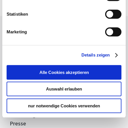
Statistiken
Lassen Sie sich inspirieren!
Marketing
Mit unserem Newsletter bleiben Sie zu Events,
Highlights und aktuellen Angeboten in
Stuttgart und Region immer up-to-date.
Details zeigen
Alle Cookies akzeptieren
Abonnieren
Auswahl erlauben
Über uns
nur notwendige Cookies verwenden
Stellenangebote
Presse