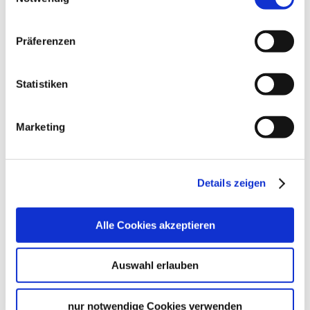
Sunday
-
Präferenzen
opening hours by Google
Statistiken
Location & Contact
Vinothek Weingut Stuttgart
Marketing
Breite Str. 4
70173 Stuttgart
Phone:
+49 711 216-57507
Details zeigen
Email:
weingut@stuttgart.de
Website:
www.weingutstuttgart.de
Alle Cookies akzeptieren
Auswahl erlauben
Plan your trip
nur notwendige Cookies verwenden