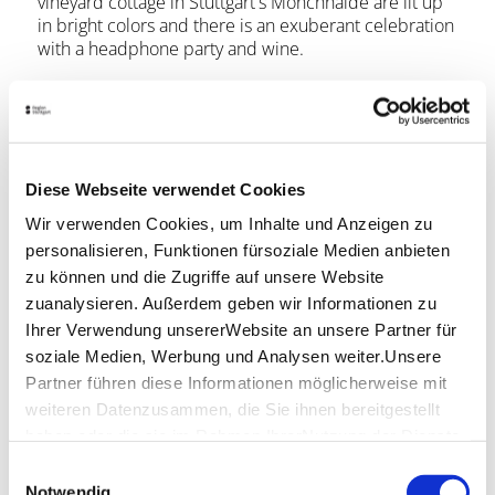
vineyard cottage in Stuttgart's Mönchhalde are lit up
in bright colors and there is an exuberant celebration
with a headphone party and wine.
Tips for getting there:
By S-Bahn and U-Bahn: Exit Stadtmitte + 3 min walk
Next to Galeria Kaufhof, C&A
Diese Webseite verwendet Cookies
Opening hours
Wir verwenden Cookies, um Inhalte und Anzeigen zu
personalisieren, Funktionen fürsoziale Medien anbieten
Monday
-
zu können und die Zugriffe auf unsere Website
Tuesday
10:00 a.m. - 05:00 p.m.
zuanalysieren. Außerdem geben wir Informationen zu
Ihrer Verwendung unsererWebsite an unsere Partner für
Wednesday
10:00 a.m. - 05:00 p.m.
soziale Medien, Werbung und Analysen weiter.Unsere
Partner führen diese Informationen möglicherweise mit
Thursday
10:00 a.m. - 06:00 p.m.
weiteren Datenzusammen, die Sie ihnen bereitgestellt
haben oder die sie im Rahmen IhrerNutzung der Dienste
Friday
10:00 a.m. - 06:00 p.m.
gesammelt haben.
Einwilligungsauswahl
Saturday
-
Impressum
|
Datenschutzerklärung
Notwendig