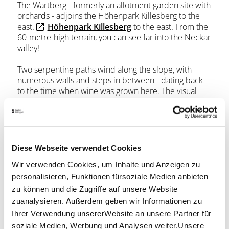
The Wartberg - formerly an allotment garden site with
orchards - adjoins the Höhenpark Killesberg to the
east.
Höhenpark Killesberg
to the east. From the
60-metre-high terrain, you can see far into the Neckar
valley!
Two serpentine paths wind along the slope, with
numerous walls and steps in between - dating back
to the time when wine was grown here. The visual
eye-catcher of the Wartberg is the Egelsee lake. It is
adjoined by a series of smaller lakes, known as
"crayfish tails" because of their shape. Water-spouting
geometric figures enliven the 5000 square meter lake
area.
Diese Webseite verwendet Cookies
Wir verwenden Cookies, um Inhalte und Anzeigen zu
In the valley basin, which slopes to the east, there are
traditional allotments and "Gütle", which were newly
personalisieren, Funktionen fürsoziale Medien anbieten
parceled out and laid out according to ecological
zu können und die Zugriffe auf unsere Website
principles during the IGA 1993. Also: the filigree
zuanalysieren. Außerdem geben wir Informationen zu
building of the Ecology Center.
Ihrer Verwendung unsererWebsite an unsere Partner für
soziale Medien, Werbung und Analysen weiter.Unsere