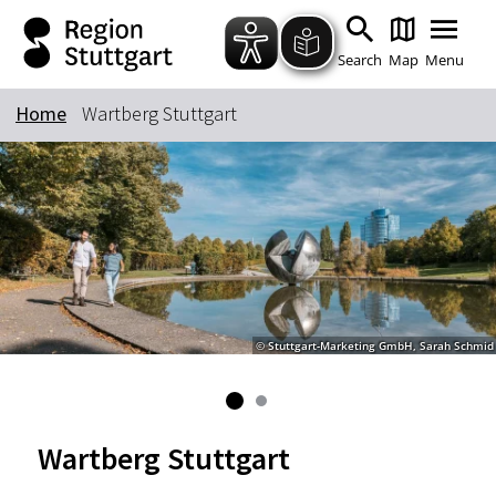
Zum Hauptinhalt springen
Zur Suche springen
Zur Hauptnavigation
Zum Footer springen
Search
Map
Menu
Home
Wartberg Stuttgart
Keyword
© Stuttgart-Marketing GmbH, Sarah Schmid
Wartberg Stuttgart