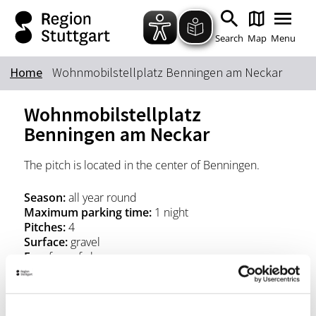
Zum Hauptinhalt springen
Zur Suche springen
Zur Hauptnavigation
Zum Footer springen
Search
Map
Menu
Home
Wohnmobilstellplatz Benningen am Neckar
Keyword
Wohnmobilstellplatz
Benningen am Neckar
The pitch is located in the center of Benningen.
Season:
all year round
Maximum parking time:
1 night
Pitches:
4
Surface:
gravel
Fee:
free of charge
Location & Contact
Parkplatz Max-Eyth-Straße