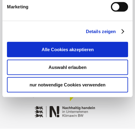
General terms and conditions
Marketing
Privacy policy
Contact
Cookies
Details zeigen
Masthead
Alle Cookies akzeptieren
Auswahl erlauben
nur notwendige Cookies verwenden