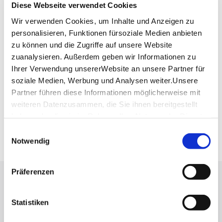
Diese Webseite verwendet Cookies
Parkplatz bei der Gemeindehalle
71726 Benningen am Neckar
Wir verwenden Cookies, um Inhalte und Anzeigen zu
personalisieren, Funktionen fürsoziale Medien anbieten
zu können und die Zugriffe auf unsere Website
Plan your trip
zuanalysieren. Außerdem geben wir Informationen zu
Verkehrs- und Tarifverbund Stuttgart GmbH
Ihrer Verwendung unsererWebsite an unsere Partner für
VVS timetable information
soziale Medien, Werbung und Analysen weiter.Unsere
Partner führen diese Informationen möglicherweise mit
Deutsche Bahn AG
DB timetable information
weiteren Datenzusammen, die Sie ihnen bereitgestellt
haben oder die sie im Rahmen IhrerNutzung der Dienste
Google Maps
gesammelt haben.
Einwilligungsauswahl
Google Maps Route
Impressum
|
Datenschutzerklärung
Notwendig
Präferenzen
Press
Stuttgart Convention Bureau
Statistiken
Picture Database