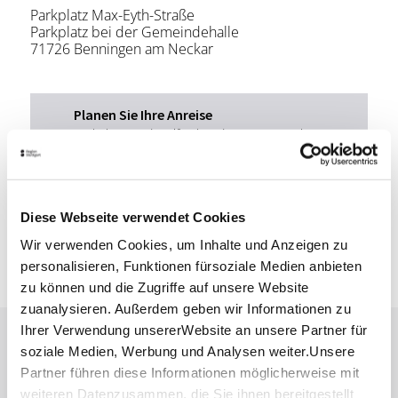
Parkplatz Max-Eyth-Straße
Parkplatz bei der Gemeindehalle
71726 Benningen am Neckar
Planen Sie Ihre Anreise
Verkehrs- und Tarifverbund Stuttgart GmbH
Fahrplanauskunft des VVS
Deutsche Bahn AG
Fahrplanauskunft der DB
Diese Webseite verwendet Cookies
Google Maps
Wir verwenden Cookies, um Inhalte und Anzeigen zu
Google Maps Route
personalisieren, Funktionen fürsoziale Medien anbieten
zu können und die Zugriffe auf unsere Website
zuanalysieren. Außerdem geben wir Informationen zu
Ihrer Verwendung unsererWebsite an unsere Partner für
Lassen Sie sich inspirieren!
soziale Medien, Werbung und Analysen weiter.Unsere
Partner führen diese Informationen möglicherweise mit
Mit unserem Newsletter bleiben Sie zu Events,
weiteren Datenzusammen, die Sie ihnen bereitgestellt