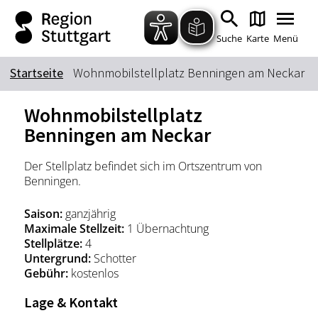
Zum Hauptinhalt springen
Zur Suche springen
Zur Hauptnavigation
Zum Footer springen
Suche
Karte
Menü
Startseite
Wohnmobilstellplatz Benningen am Neckar
Suchbegriff
Wohnmobilstellplatz
Benningen am Neckar
Das könnte Sie interessieren
Der Stellplatz befindet sich im Ortszentrum von
Benningen.
Stadtführungen
Tickets
Citytour
Übernachtung
Saison:
ganzjährig
Erlebnisse
Essen & Trinken
Maximale Stellzeit:
1 Übernachtung
Stellplätze:
4
Wein
Automobil
Untergrund:
Schotter
Kultur
Gebühr:
kostenlos
Feste & Highlights
Lage & Kontakt