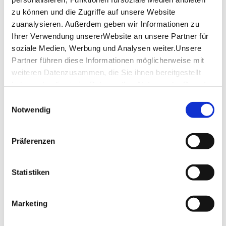
zu können und die Zugriffe auf unsere Website
Price information
zuanalysieren. Außerdem geben wir Informationen zu
Ihrer Verwendung unsererWebsite an unsere Partner für
8.00 €
Price:
ab
soziale Medien, Werbung und Analysen weiter.Unsere
Partner führen diese Informationen möglicherweise mit
weiteren Datenzusammen, die Sie ihnen bereitgestellt
Links
haben oder die sie im Rahmen IhrerNutzung der Dienste
gesammelt haben.
Einwilligungsauswahl
Impressum
|
Datenschutzerklärung
Notwendig
Location & Contact
Staatsgalerie Stuttgart
Präferenzen
Konrad-Adenauer-Straße 30/32
70173 Stuttgart
Statistiken
Organizer: Staatsgalerie Stuttgart
Marketing
Plan your trip
Verkehrs- und Tarifverbund Stuttgart GmbH