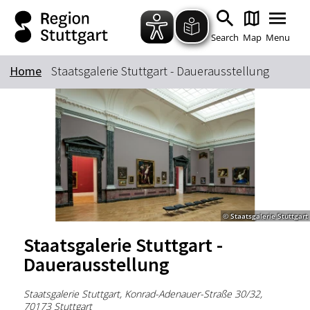
Zum Hauptinhalt springen
Zur Suche springen
Zur Hauptnavigation
Zum Footer springen
Search
Map
Menu
Home
Staatsgalerie Stuttgart - Dauerausstellung
Keyword
© Staatsgalerie Stuttgart
Staatsgalerie Stuttgart -
Dauerausstellung
Staatsgalerie Stuttgart, Konrad-Adenauer-Straße 30/32,
70173 Stuttgart