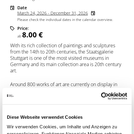
Date
March 24, 2026 - December 31, 2026
Please check the individual dates in the calendar overview.
Price:
8.00 €
ab
With its rich collection of paintings and sculptures
from the 14th to 20th centuries, the Staatsgalerie
Stuttgart is one of the most visited museums in
Germany and its main collection area is 20th century
art.
Around 800 works of art are currently on display in
the permanent collection and the Prints and
Drawings Department presents works from its
collection of 400,000 sheets in special exhibitions.
Around seven to eight exhibitions take place each
year, accompanied by a rich program of guided tours.
Diese Webseite verwendet Cookies
Wir verwenden Cookies, um Inhalte und Anzeigen zu
Admission to the collection is free on Wednesdays.
personalisieren, Funktionen fürsoziale Medien anbieten