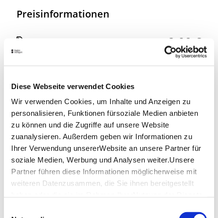
Preisinformationen
8,00 €
Preis:
ab
Weitere Links
Diese Webseite verwendet Cookies
www.staatsgalerie.de
Wir verwenden Cookies, um Inhalte und Anzeigen zu
personalisieren, Funktionen fürsoziale Medien anbieten
Lage & Kontakt
zu können und die Zugriffe auf unsere Website
zuanalysieren. Außerdem geben wir Informationen zu
Staatsgalerie Stuttgart
Ihrer Verwendung unsererWebsite an unsere Partner für
Konrad-Adenauer-Straße 30/32
70173 Stuttgart
soziale Medien, Werbung und Analysen weiter.Unsere
Partner führen diese Informationen möglicherweise mit
Veranstalter: Staatsgalerie Stuttgart
weiteren Datenzusammen, die Sie ihnen bereitgestellt
haben oder die sie im Rahmen IhrerNutzung der Dienste
gesammelt haben.
Einwilligungsauswahl
Planen Sie Ihre Anreise