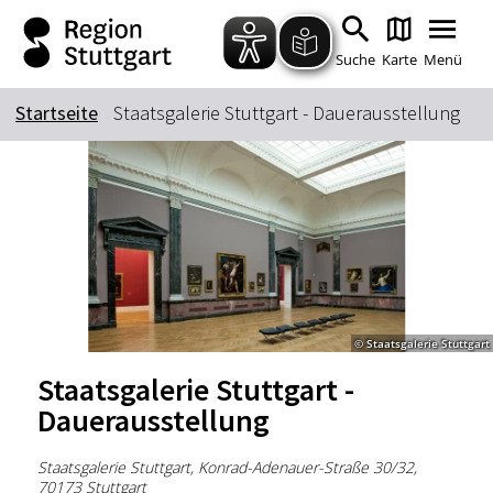
Zum Hauptinhalt springen
Zur Suche springen
Zur Hauptnavigation
Zum Footer springen
Suche
Karte
Menü
Startseite
Staatsgalerie Stuttgart - Dauerausstellung
Suchbegriff
Das könnte Sie interessieren
Stadtführungen
Tickets
Citytour
Übernachtung
© Staatsgalerie Stuttgart
Erlebnisse
Essen & Trinken
Staatsgalerie Stuttgart -
Wein
Automobil
Dauerausstellung
Kultur
Feste & Highlights
Staatsgalerie Stuttgart, Konrad-Adenauer-Straße 30/32,
70173 Stuttgart