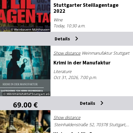
Stut­tgarter Steil­la­gent­age
2022
Wine
Today, 10:30 a.m.
© Weinbauern Mühlhausen
Details
Show distance
Weinmanufaktur Stuttgart
Krimi in der Man­u­fak­tur
Literature
Oct 31, 2026, 7:00 p.m.
© Weinmanufaktur Stuttgart eG
69.00 €
Details
Show distance
Steinhaldenstraße 52, 70378 Stuttgart, Deutschland