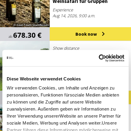
Wein­sa­fari für Grup­pen
Experience
Aug 14, 2026, 9:00 a.m.
© Cool-Tours StattReisen
678.30 €
Book now
ab
Show distance
Austraße 370, 70376 Stuttgart, Deutschland
Wein­berg-Ex­press für Grup­pen
Experience
Diese Webseite verwendet Cookies
Aug 16, 2026, 9:00 a.m.
Wir verwenden Cookies, um Inhalte und Anzeigen zu
© Cool-Tours StattReisen
personalisieren, Funktionen fürsoziale Medien anbieten
630.70 €
Book now
ab
zu können und die Zugriffe auf unsere Website
zuanalysieren. Außerdem geben wir Informationen zu
Weinbau Knobloch-Wolfrum
Ihrer Verwendung unsererWebsite an unsere Partner für
Som­mer.Garten.Be­sen - Wein­
soziale Medien, Werbung und Analysen weiter.Unsere
bau Knobloch-Wolfrum
Partner führen diese Informationen möglicherweise mit