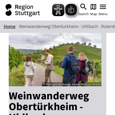
Zum Hauptinhalt springen
Zur Suche springen
Zur Hauptnavigation
Zum Footer springen
Search
Map
Menu
Home
Weinwanderweg Obertürkheim - Uhlbach - Rotenb
Keyword
© Stuttgart-Marketing GmbH, Martina Denker
Weinwanderweg
Obertürkheim -