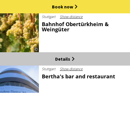
Book now
Stuttgart
Show distance
Bahnhof Obertürkheim &
Weingüter
©
Details
Stuttgart
Show distance
Bertha's bar and restaurant
©
Load further elements
Details
Stuttgart
Show distance
Besenwirtschaft