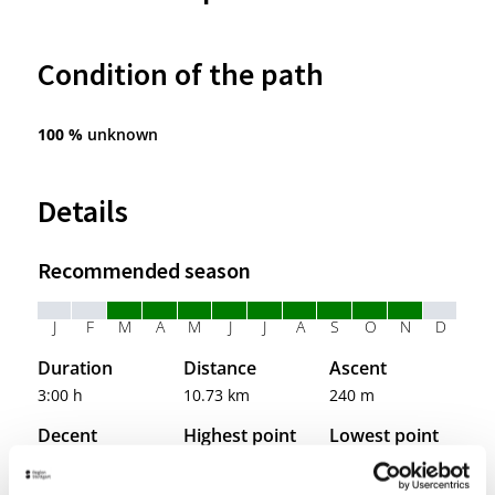
Condition of the path
100 %
unknown
Details
Recommended season
J
F
M
A
M
J
J
A
S
O
N
D
Duration
Distance
Ascent
3:00 h
10.73 km
240 m
Decent
Highest point
Lowest point
210 m
374 hm
229 hm