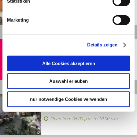
Statistiken
Open from 10:00 a.m. to 06:00 p.m.
Marketing
©
Details
Stuttgart
Show distance
Details zeigen
1893 – Das Clubrestaurant
des VfB
Alle Cookies akzeptieren
Open from 11:30 a.m. to 04:00 p.m.
©
Auswahl erlauben
Details
Stuttgart
Show distance
nur notwendige Cookies verwenden
Alte Kelter
Open from 05:00 p.m. to 10:00 p.m.
©