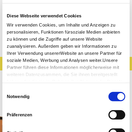
Condition
Technik
Diese Webseite verwendet Cookies
Landscape
Experience
Wir verwenden Cookies, um Inhalte und Anzeigen zu
personalisieren, Funktionen fürsoziale Medien anbieten
zu können und die Zugriffe auf unsere Website
Discoveries along the tour
zuanalysieren. Außerdem geben wir Informationen zu
Ihrer Verwendung unsererWebsite an unsere Partner für
soziale Medien, Werbung und Analysen weiter.Unsere
Filter results
Show Map
Partner führen diese Informationen möglicherweise mit
weiteren Datenzusammen, die Sie ihnen bereitgestellt
Places of Interest
Gastronomy
haben oder die sie im Rahmen IhrerNutzung der Dienste
gesammelt haben.
Wine
Museums & Exhibitions
Einwilligungsauswahl
Impressum
|
Datenschutzerklärung
Notwendig
Leisure time
Walks
Präferenzen
Stuttgart
Show distance
1819 Bistro am Wirtemberg