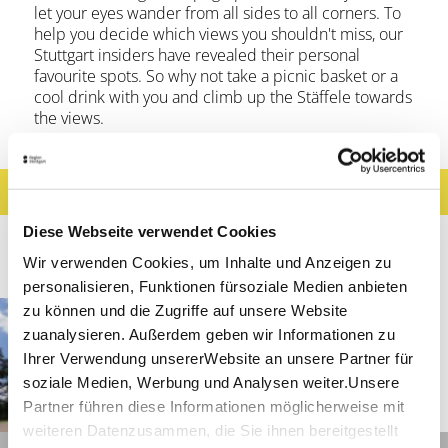
let your eyes wander from all sides to all corners. To
help you decide which views you shouldn't miss, our
Stuttgart insiders have revealed their personal
favourite spots. So why not take a picnic basket or a
cool drink with you and climb up the Stäffele towards
the views.
Filter results
Show Map
Diese Webseite verwendet Cookies
10
Results
Wir verwenden Cookies, um Inhalte und Anzeigen zu
personalisieren, Funktionen fürsoziale Medien anbieten
Stuttgart
Show distance
zu können und die Zugriffe auf unsere Website
Bismarckturm Stuttgart
zuanalysieren. Außerdem geben wir Informationen zu
Ihrer Verwendung unsererWebsite an unsere Partner für
Closed today
soziale Medien, Werbung und Analysen weiter.Unsere
Partner führen diese Informationen möglicherweise mit
©
weiteren Datenzusammen, die Sie ihnen bereitgestellt