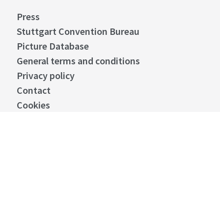
Details
Press
Stuttgart
Show distance
Stuttgart Convention Bureau
Sepulchral Chapel
Württemberg
Picture Database
General terms and conditions
Privacy policy
©
Contact
Details
Cookies
Stuttgart
Show distance
Masthead
Birkenkopf - Monte
Scherbelino Stuttgart
©
Details
Stuttgart
Show distance
Burgholzhof Stuttgart