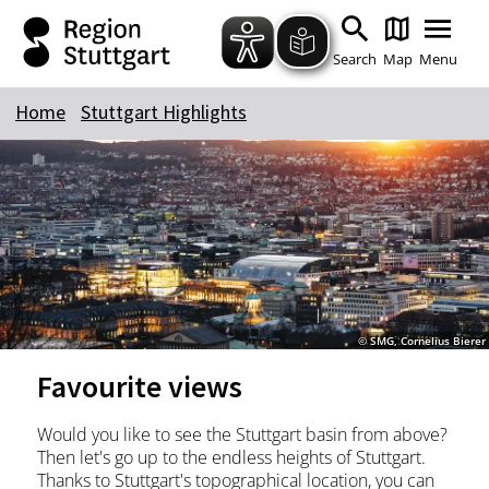
Zum Hauptinhalt springen
Zur Suche springen
Zur Hauptnavigation
Zum Footer springen
Search
Map
Menu
Home
Stuttgart Highlights
Keyword
© SMG, Cornelius Bierer
Favourite views
Would you like to see the Stuttgart basin from above?
Then let's go up to the endless heights of Stuttgart.
Thanks to Stuttgart's topographical location, you can