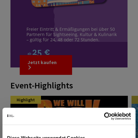
Freier Eintritt & Ermäßigungen bei über 50
Partnern für Sightseeing, Kultur & Kulinarik
– gültig für 24, 48 oder 72 Stunden.
25 €
ab
Jetzt kaufen
Event-Highlights
Highlight
Diese Webseite verwendet Cookies