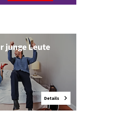
ür jun­ge Leu­te
Details