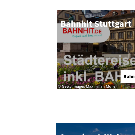
Bahn­hit Stutt­gart
Bahn
© Getty Images Maximilian Müller