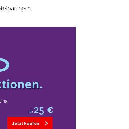
telpartnern.
d
ktionen.
eing,
25 €
ab
Jetzt kaufen