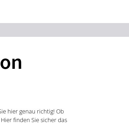
Suchbegriff
ion
Das könnte Sie interessieren
Stadtführungen
Tickets
Citytour
Übernachtung
Erlebnisse
Essen & Trinken
Wein
Automobil
ie hier genau richtig! Ob
Kultur
Feste & Highlights
Hier finden Sie sicher das