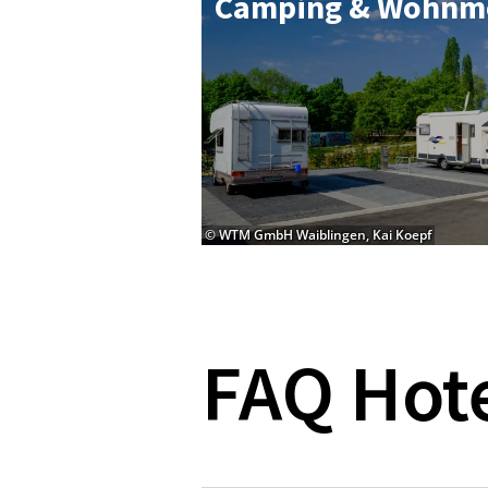
Cam­ping & Wohn­mo
© WTM GmbH Waiblingen, Kai Koepf
FAQ Hot