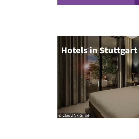
Ho­tels in Stutt­gart
© Cloud N7 GmbH