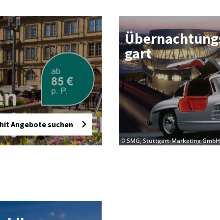
Über­nach­tungs­
gart
hit Angebote suchen
© SMG, Stuttgart-Marketing GmbH