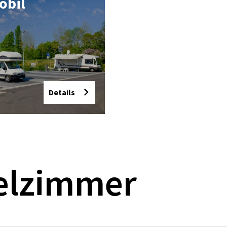
­bil
Details
elzimmer