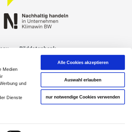
reau
Bilddatenbank
okies
Impressum
Alle Cookies akzeptieren
le Medien
ir
Auswahl erlauben
, Werbung und
nur notwendige Cookies verwenden
der Dienste
 Tourismuspartners der