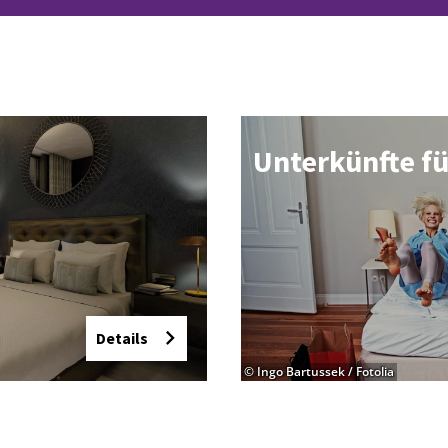
Un­ter­künf­te f
Details
© Ingo Bartussek / Fotolia