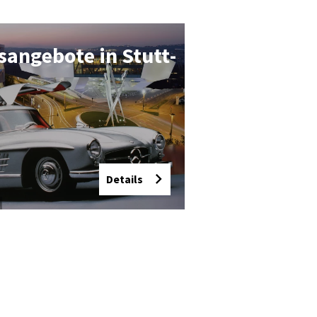
an­ge­bo­te in Stutt­
Details