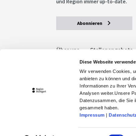
und Region immer up-to-date.
Abonnieren
Über uns
Stellenangebote
Diese Webseite verwende
Allgemeine Geschäftsbedingu
Wir verwenden Cookies, um
stuttgart.de
Barrierefreihe
anbieten zu können und di
Informationen zu Ihrer Ve
Analysen weiter.Unsere Pa
Datenzusammen, die Sie ih
gesammelt haben.
Impressum
|
Datenschut
© 2026 Stuttgart-Marketing GmbH
stuttgart-tourist.de und www.erle
Einwilligungsauswahl