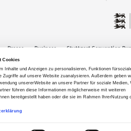
Presse
Business
Stuttgart Convention Bu
t Cookies
ngen
Datenschutz
Widerruf
Kontakt
Co
 Inhalte und Anzeigen zu personalisieren, Funktionen fürsozia
it
e Zugriffe auf unsere Website zuanalysieren. Außerdem geben w
rwendung unsererWebsite an unsere Partner für soziale Medien
rtner führen diese Informationen möglicherweise mit weiteren
nen bereitgestellt haben oder die sie im Rahmen IhrerNutzung 
zerklärung
, info@stuttgart-tourist.de
bnisregion-stuttgart.de sind die offiziellen Websites des