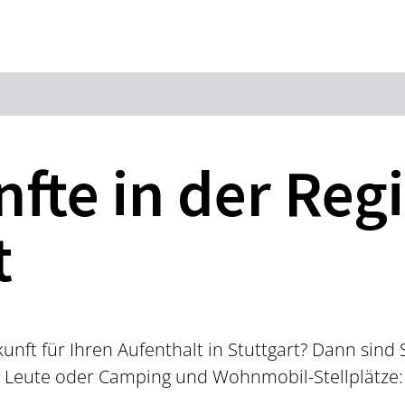
Zum Hauptinhalt springen
Zur Suche springen
Zur Hauptnavigation
Zum Footer springen
fte in der Reg
t
nft für Ihren Aufenthalt in Stuttgart? Dann sind S
e Leute oder Camping und Wohnmobil-Stellplätze: 