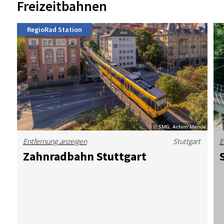
Freizeitbahnen
RegioRad Station
© SMG, Achim Mende
Entfernung anzeigen
Stuttgart
E
Zahn­rad­bahn Stutt­gart