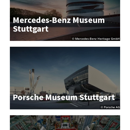
Mer­ce­des-Benz Mu­se­um
Stutt­gart
© Mercedes-Benz Heritage GmbH
Por­sche Mu­se­um Stutt­gart
© Porsche AG