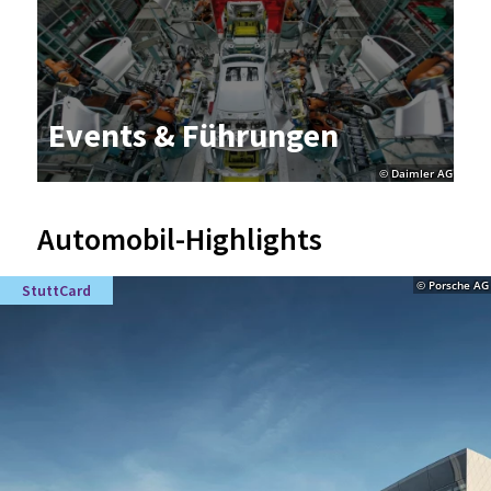
Events & Füh­run­gen
© Daimler AG
Automobil-Highlights
© Porsche AG
StuttCard