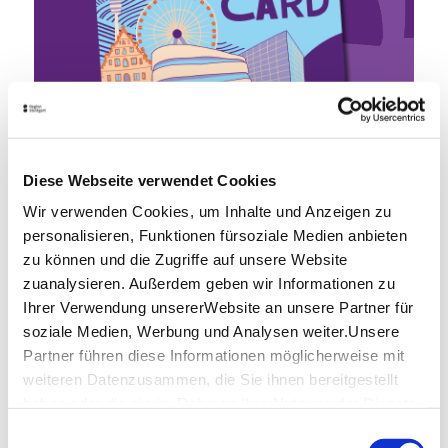
Freier Eintritt & Ermäßigungen bei über 50
Diese Webseite verwendet Cookies
Partnern für Sightseeing, Kultur & Kulinarik
Wir verwenden Cookies, um Inhalte und Anzeigen zu
– gültig für 24, 48 oder 72 Stunden.
personalisieren, Funktionen fürsoziale Medien anbieten
25 €
zu können und die Zugriffe auf unsere Website
ab
zuanalysieren. Außerdem geben wir Informationen zu
Jetzt kaufen
Ihrer Verwendung unsererWebsite an unsere Partner für
soziale Medien, Werbung und Analysen weiter.Unsere
Autogeschichten
Partner führen diese Informationen möglicherweise mit
weiteren Datenzusammen, die Sie ihnen bereitgestellt
haben oder die sie im Rahmen IhrerNutzung der Dienste
gesammelt haben.
Einwilligungsauswahl