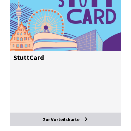
Stutt­Card
Zur Vorteilskarte