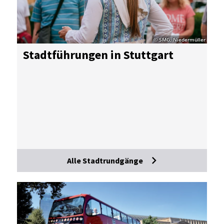
© SMG, Niedermüller
Stadt­füh­run­gen in Stutt­gart
Alle Stadtrundgänge