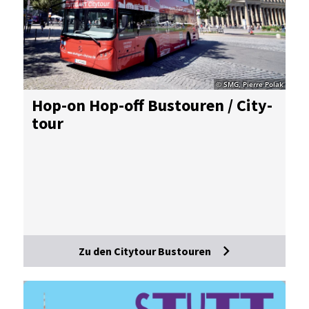
© SMG, Pierre Polak
Hop-on Hop-off Bus­tou­ren / Ci­ty­
tour
Zu den Citytour Bustouren