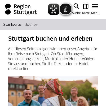
Zum Hauptinhalt springen
Zur Suche springen
Zur Hauptnavigation
Zum Footer springen
Suche
Karte
Menü
Startseite
Buchen
Suchbegriff
Stuttgart buchen und erleben
Auf diesen Seiten zeigen wir Ihnen unser Angebot für
Das könnte Sie interessieren
Ihre Reise nach Stuttgart. Ob Stadtführungen,
Veranstaltungstickets, Musicals oder Hotels: wählen
Stadtführungen
Tickets
Sie aus und buchen Sie Ihr Ticket oder Ihr Hotel
Citytour
Übernachtung
direkt online.
Erlebnisse
Essen & Trinken
Wein
Automobil
Kultur
Feste & Highlights