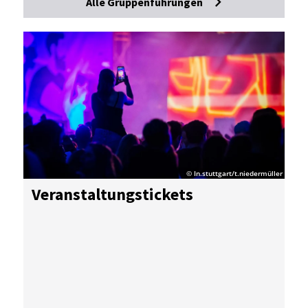
Alle Gruppenführungen
© In.stuttgart/t.niedermüller
Ver­an­stal­tungs­ti­ckets