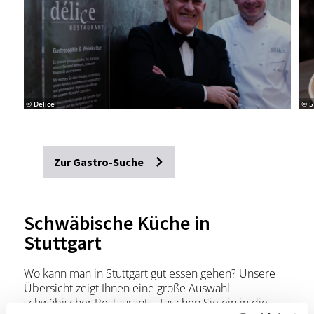
© Delice
© 5
Zur Gastro-Suche
Schwäbische Küche in
Stuttgart
Wo kann man in Stuttgart gut essen gehen? Unsere
Übersicht zeigt Ihnen eine große Auswahl
schwäbischer Restaurants. Tauchen Sie ein in die