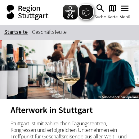
Zum Hauptinhalt springen
Zur Suche springen
Zur Hauptnavigation
Zum Footer springen
Suche
Karte
Menü
Startseite
Geschäftsleute
Suchbegriff
Das könnte Sie interessieren
Stadtführungen
Tickets
Citytour
Übernachtung
© AdobeStock carloprearo
Erlebnisse
Essen & Trinken
Afterwork in Stuttgart
Wein
Automobil
Kultur
Feste & Highlights
Stuttgart ist mit zahlreichen Tagungszentren,
Kongressen und erfolgreichen Unternehmen ein
Treffpunkt für Geschäftsreisende aus aller Welt - und