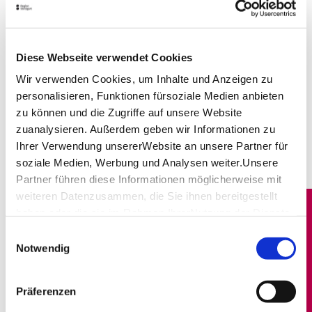
Welt von Maultaschen, Spätzle & Co. und lassen Sie
sich von dem gemütlichen Ambiente verzaubern.
Wenn Sie sich nicht für ein Gericht entscheiden
Diese Webseite verwendet Cookies
können, probieren Sie die verschiedenen
schwäbischen Tapas im
Gasthaus Bären
. In
Wir verwenden Cookies, um Inhalte und Anzeigen zu
Carl's Brauhaus
am Schlossplatz können Sie
personalisieren, Funktionen fürsoziale Medien anbieten
schwäbische Küche mitten in Stuttgart genießen. Das
zu können und die Zugriffe auf unsere Website
Stuttgarter Stäffele
hat eine lange Tradition und
zuanalysieren. Außerdem geben wir Informationen zu
eine Portion Ursprünglichkeit: Seit über 50 Jahren
Ihrer Verwendung unsererWebsite an unsere Partner für
verwöhnt es seine Gäste mit traditionellen
soziale Medien, Werbung und Analysen weiter.Unsere
schwäbischen Gerichten aus regionalen Zutaten.
Partner führen diese Informationen möglicherweise mit
weiteren Datenzusammen, die Sie ihnen bereitgestellt
Barrierefreiheit
haben oder die sie im Rahmen IhrerNutzung der Dienste
gesammelt haben.
Einwilligungsauswahl
Impressum
|
Datenschutzerklärung
Notwendig
Präferenzen