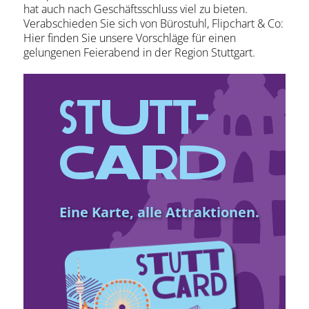
hat auch nach Geschäftsschluss viel zu bieten.
Verabschieden Sie sich von Bürostuhl, Flipchart & Co:
Hier finden Sie unsere Vorschläge für einen
gelungenen Feierabend in der Region Stuttgart.
Stutt­
Card
Eine Karte, alle Attraktionen.