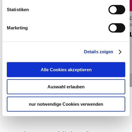
© Amadeus, Stuttgart
Statistiken
Entfernung anzeigen
Stuttgart
E
Restaurant, schwäbisch
Geöffnet von 12:00 bis 00:00 Uhr
R
Marketing
AMA­DE­US I Re­stau­rant & Bar
Details zeigen
Alle Cookies akzeptieren
Details
Auswahl erlauben
nur notwendige Cookies verwenden
Zur Übersicht