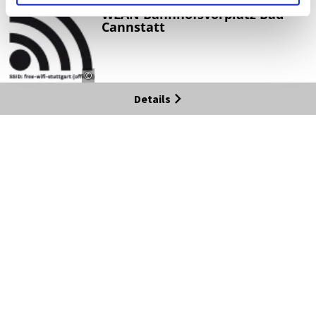
WLAN Bahnhofsvorplatz Bad
Cannstatt
©
Details