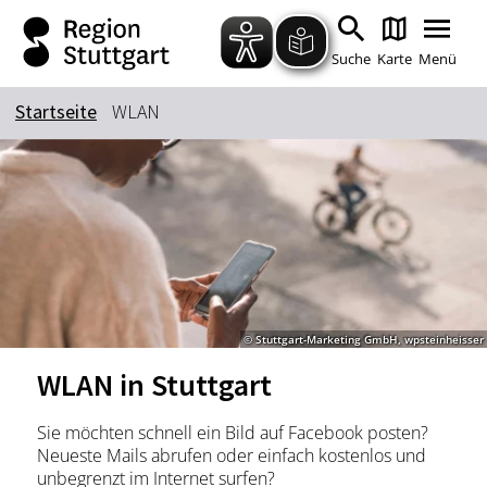
Zum Hauptinhalt springen
Zur Suche springen
Zur Hauptnavigation
Zum Footer springen
Suche
Karte
Menü
Startseite
WLAN
Suchbegriff
Das könnte Sie interessieren
Stadtführungen
Tickets
Citytour
Übernachtung
© Stuttgart-Marketing GmbH, wpsteinheisser
Erlebnisse
Essen & Trinken
WLAN in Stuttgart
Wein
Automobil
Kultur
Feste & Highlights
Sie möchten schnell ein Bild auf Facebook posten?
Neueste Mails abrufen oder einfach kostenlos und
unbegrenzt im Internet surfen?