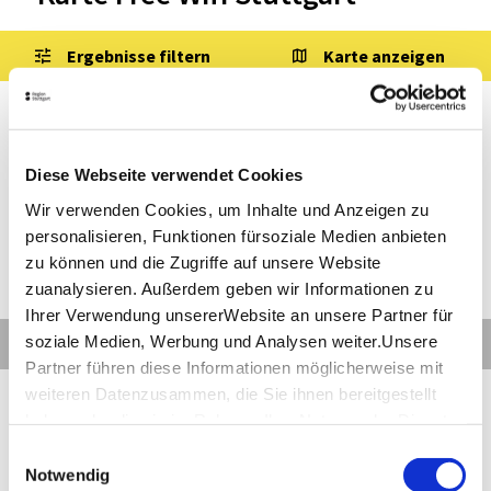
Ergebnisse filtern
Karte anzeigen
5
Ergebnisse
Diese Webseite verwendet Cookies
Stuttgart
Entfernung anzeigen
WLAN Stuttgart Marktplatz
Wir verwenden Cookies, um Inhalte und Anzeigen zu
personalisieren, Funktionen fürsoziale Medien anbieten
zu können und die Zugriffe auf unsere Website
zuanalysieren. Außerdem geben wir Informationen zu
©
Ihrer Verwendung unsererWebsite an unsere Partner für
soziale Medien, Werbung und Analysen weiter.Unsere
Details
Partner führen diese Informationen möglicherweise mit
Stuttgart
Entfernung anzeigen
weiteren Datenzusammen, die Sie ihnen bereitgestellt
WLAN Stuttgart Schlossplatz
haben oder die sie im Rahmen IhrerNutzung der Dienste
gesammelt haben.
Einwilligungsauswahl
Impressum
|
Datenschutzerklärung
Notwendig