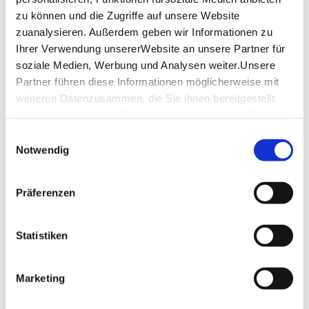
zu können und die Zugriffe auf unsere Website
Stutt­
zuanalysieren. Außerdem geben wir Informationen zu
Ihrer Verwendung unsererWebsite an unsere Partner für
soziale Medien, Werbung und Analysen weiter.Unsere
Card
Partner führen diese Informationen möglicherweise mit
weiteren Datenzusammen, die Sie ihnen bereitgestellt
haben oder die sie im Rahmen IhrerNutzung der Dienste
Eine Karte, alle Attraktionen.
gesammelt haben.
Einwilligungsauswahl
Impressum
|
Datenschutzerklärung
Notwendig
Präferenzen
Statistiken
Marketing