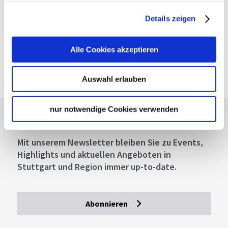
Freier Eintritt & Ermäßigungen bei über 50
Details zeigen
Partnern für Sightseeing, Kultur & Kulinarik
– gültig für 24, 48 oder 72 Stunden.
25 €
Alle Cookies akzeptieren
ab
Jetzt kaufen
Auswahl erlauben
nur notwendige Cookies verwenden
Lassen Sie sich inspirieren!
Mit unserem Newsletter bleiben Sie zu Events,
Highlights und aktuellen Angeboten in
Stuttgart und Region immer up-to-date.
Abonnieren