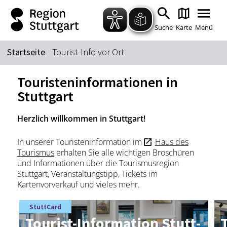
Zum Hauptinhalt springen
Zur Suche springen
Zur Hauptnavigation
Zum Footer springen
Suche
Karte
Menü
Startseite
Tourist-Info vor Ort
Suchbegriff
Touristeninformationen in
Stuttgart
Das könnte Sie interessieren
Herzlich willkommen in Stuttgart!
Stadtführungen
Tickets
In unserer Touristeninformation im
Haus des
Citytour
Übernachtung
Tourismus
erhalten Sie alle wichtigen Broschüren
Erlebnisse
Essen & Trinken
und Informationen über die Tourismusregion
Stuttgart, Veranstaltungstipp, Tickets im
Wein
Automobil
Kartenvorverkauf und vieles mehr.
Kultur
Feste & Highlights
StuttCard
Tou­rist-In­for­ma­ti­on Stutt­
T