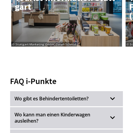
gart
F
(
© Stuttgart-Marketing GmbH, Sarah Schmid
© St
FAQ i-Punkte
Wo gibt es Behindertentoiletten?
Wo kann man einen Kinderwagen
ausleihen?