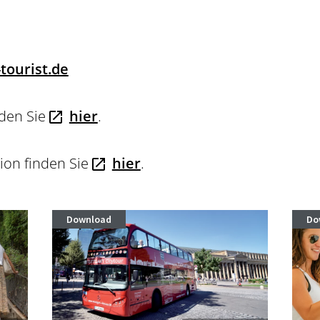
tourist.de
nden Sie
hier
.
gion finden Sie
hier
.
Download
Do