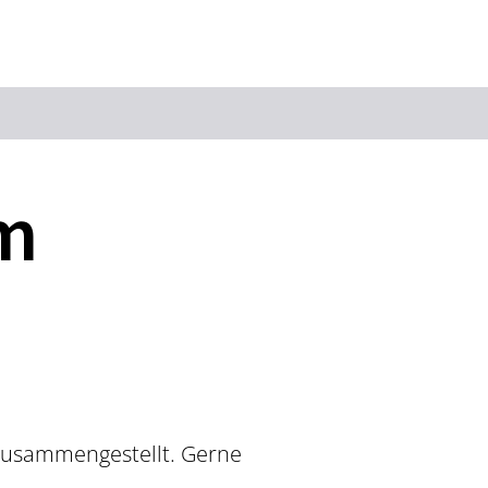
Suchbegriff
um
Das könnte Sie interessieren
Stadtführungen
Tickets
Citytour
Übernachtung
Erlebnisse
Essen & Trinken
Wein
Automobil
Kultur
Feste & Highlights
 zusammengestellt. Gerne