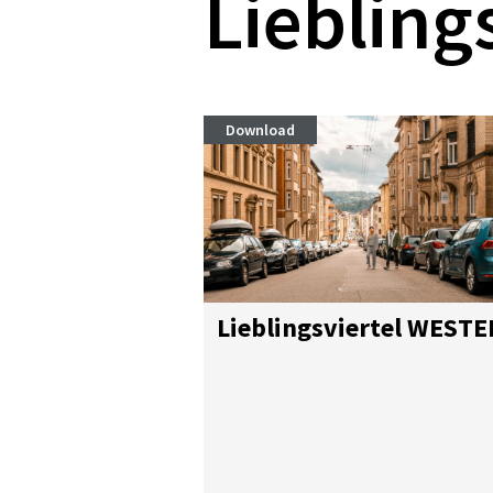
Liebling
Download
Lieb­lings­vier­tel WES­T