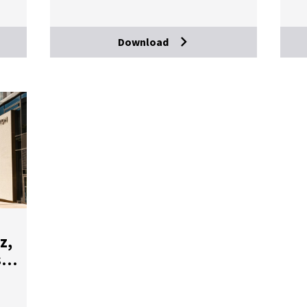
Download
z,
­