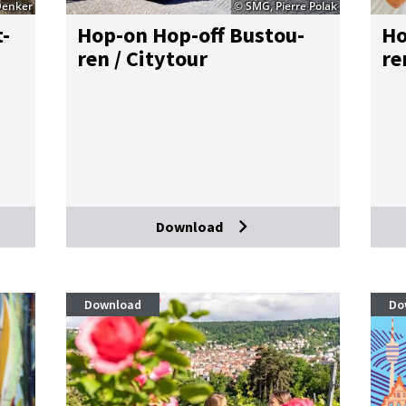
Denker
© SMG, Pierre Polak
t­
Hop-on Hop-off Bus­tou­
Ho
ren / Ci­ty­tour
re
Download
Download
Do