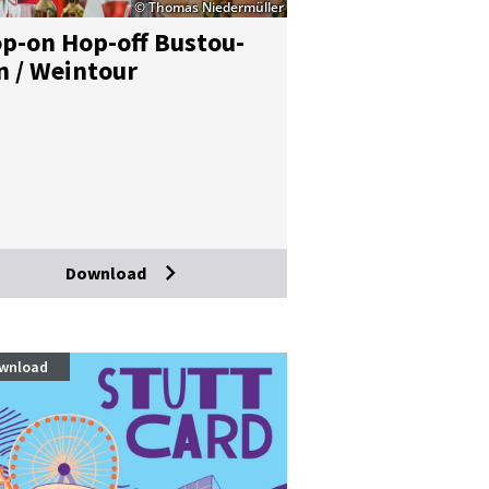
© Thomas Niedermüller
p-on Hop-off Bus­tou­
n / Wein­tour
Download
wnload