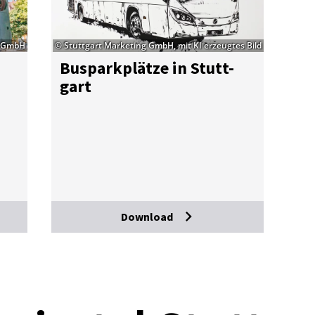
g GmbH
© Stuttgart Marketing GmbH, mit KI erzeugtes Bild
Bus­park­plät­ze in Stutt­
gart
Download