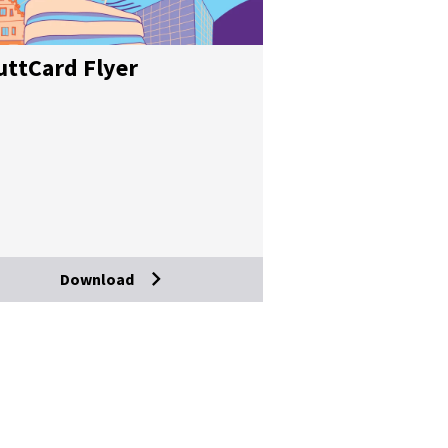
utt­Card Fly­er
Download