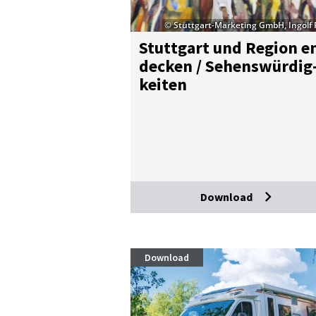
© Stuttgart-Marketing GmbH, Ingolf
Stutt­gart und Re­gi­on e
de­cken / Se­hens­wür­dig
kei­ten
Download
Download