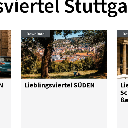
sviertel Stuttga
Download
Do
EN
Lieb­lings­vier­tel SÜ­DEN
Lie
Sc
ße
we