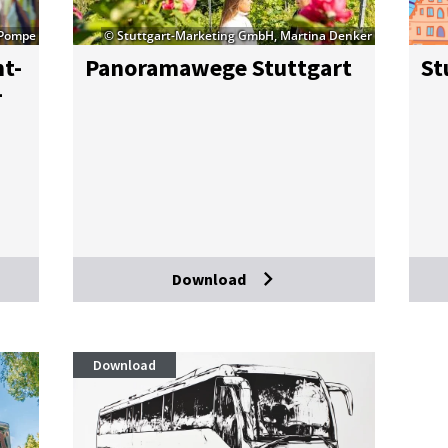
 Pompe
© Stuttgart-Marketing GmbH, Martina Denker
nt­
Pan­ora­ma­we­ge Stutt­gart
St
­
Download
Download