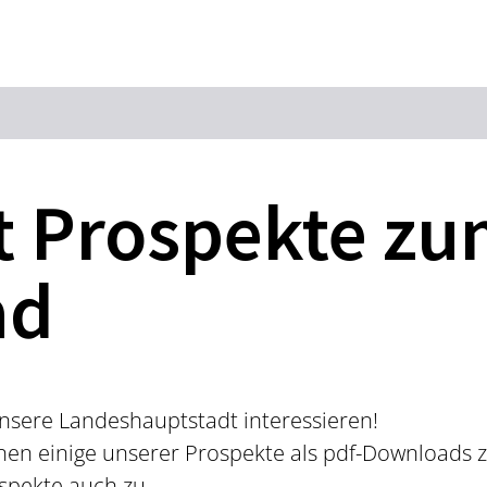
Zum Hauptinhalt springen
Zur Suche springen
Zur Hauptnavigation
Zum Footer springen
t Prospekte z
ad
 unsere Landeshauptstadt interessieren!
Ihnen einige unserer Prospekte als pdf-Downloads
spekte auch zu.