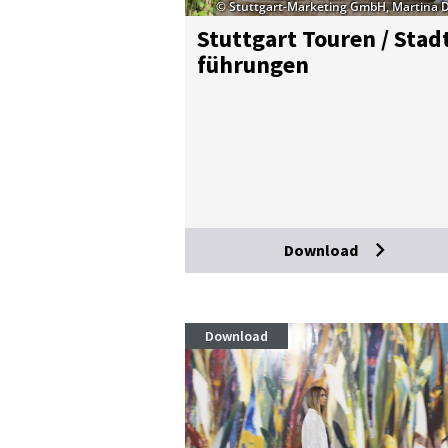
© Stuttgart-Marketing GmbH, Martina 
Stutt­gart Tou­ren / Stad
füh­run­gen
Download
Download