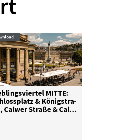
rt
wnload
b­lings­vier­tel MIT­TE:
hloss­platz & Kö­nig­stra­
, Cal­wer Stra­ße & Cal­
r Pas­sa­ge