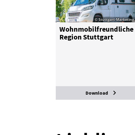
© Stuttgart-Marketin
Wohn­mo­bilfreund­li­che
Re­gi­on Stutt­gart
Download