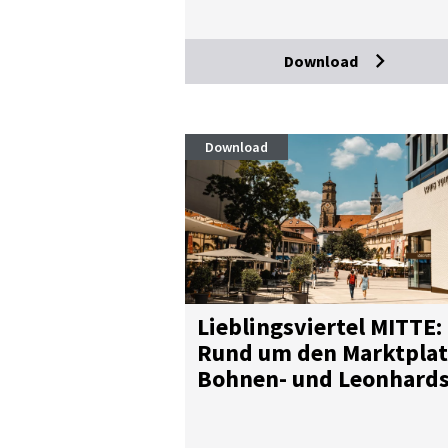
Download
Download
Lieb­lings­vier­tel MIT­TE:
Rund um den Markt­plat
Boh­nen- und Leon­hards
vier­tel