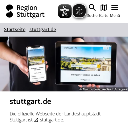
Zum Hauptinhalt springen
Zur Suche springen
Zur Hauptnavigation
Zum Footer springen
Suche
Karte
Menü
Startseite
stuttgart.de
Suchbegriff
Das könnte Sie interessieren
Stadtführungen
Tickets
Citytour
Übernachtung
© Thomas Wagner/Stadt Stuttgart
Erlebnisse
Essen & Trinken
stuttgart.de
Wein
Automobil
Kultur
Feste & Highlights
Die offizielle Webseite der Landeshauptstadt
Stuttgart ist
stuttgart.de
.