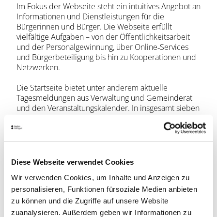
Im Fokus der Webseite steht ein intuitives Angebot an
Informationen und Dienstleistungen für die
Bürgerinnen und Bürger. Die Webseite erfüllt
vielfältige Aufgaben – von der Öffentlichkeitsarbeit
und der Personalgewinnung, über Online‐Services
und Bürgerbeteiligung bis hin zu Kooperationen und
Netzwerken.
Die Startseite bietet unter anderem aktuelle
Tagesmeldungen aus Verwaltung und Gemeinderat
und den Veranstaltungskalender. In insgesamt sieben
Rubriken – Service, Bürgerinnen und Bürger, Leben,
Kultur, Wirtschaft, Rathaus und
Tourismus
–
werden die Leistungen verschiedener Ämter,
Einrichtungen sowie Eigenbetriebe
zusammengefasst.
Diese Webseite verwendet Cookies
Wir verwenden Cookies, um Inhalte und Anzeigen zu
Unter der Rubrik „Service“ können die Bürger
zahlreiche Dienstleistungen mit den zuständigen
personalisieren, Funktionen fürsoziale Medien anbieten
Ämtern finden. Viele Dienstleistungen können auch
zu können und die Zugriffe auf unsere Website
bequem online erledigt werden. Dieses Angebot
zuanalysieren. Außerdem geben wir Informationen zu