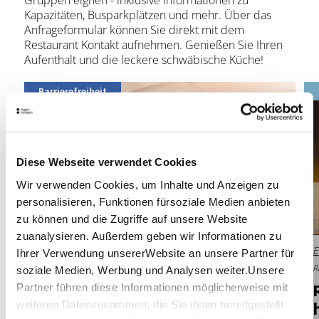
Kapazitäten, Busparkplätzen und mehr. Über das
Anfrageformular können Sie direkt mit dem
Restaurant Kontakt aufnehmen. Genießen Sie Ihren
Aufenthalt und die leckere schwäbische Küche!
Barrierefreiheit
Diese Webseite verwendet Cookies
Wir verwenden Cookies, um Inhalte und Anzeigen zu
personalisieren, Funktionen fürsoziale Medien anbieten
zu können und die Zugriffe auf unsere Website
© Amadeus
zuanalysieren. Außerdem geben wir Informationen zu
Entfernung anzeigen
Stuttgart
E
Ihrer Verwendung unsererWebsite an unsere Partner für
Restaurant, schwäbisch
Geöffnet von 12:00 bis 00:00 Uhr
R
soziale Medien, Werbung und Analysen weiter.Unsere
AMA­DE­US I Re­stau­rant & Bar
Partner führen diese Informationen möglicherweise mit
weiteren Datenzusammen, die Sie ihnen bereitgestellt