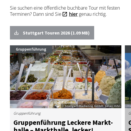
Sie suchen eine öffentliche buchbare Tour mit festen
Terminen? Dann sind Sie
hier
genau richtig.
Stuttgart Touren 2026 (1.09 MB)
Gruppenführung
© Stuttgart-Marketing GmbH, Julian Hihn
Gruppenführung
G
Grup­pen­füh­rung Le­cke­re Markt­
hal­le – Markt­hal­le, le­cker!