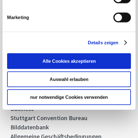
Mit unserem Newsletter bleiben Sie zu Events,
Highlights und aktuellen Angeboten in
Marketing
Stuttgart und Region immer up-to-date.
Details zeigen
Abonnieren
Alle Cookies akzeptieren
Auswahl erlauben
Über uns
Stellenangebote
nur notwendige Cookies verwenden
Presse
Business
Stuttgart Convention Bureau
Bilddatenbank
Allgemeine Geschäftsbedingungen