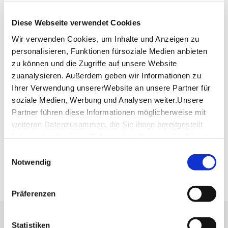
A. Berger OHG
Calwer Straße 37
Diese Webseite verwendet Cookies
70173 Stuttgart
Wir verwenden Cookies, um Inhalte und Anzeigen zu
personalisieren, Funktionen fürsoziale Medien anbieten
Website:
www.kurzwaren-berger.de
zu können und die Zugriffe auf unsere Website
zuanalysieren. Außerdem geben wir Informationen zu
Ihrer Verwendung unsererWebsite an unsere Partner für
Planen Sie Ihre Anreise
soziale Medien, Werbung und Analysen weiter.Unsere
Verkehrs- und Tarifverbund Stuttgart GmbH
Partner führen diese Informationen möglicherweise mit
Fahrplanauskunft des VVS
weiteren Datenzusammen, die Sie ihnen bereitgestellt
Deutsche Bahn AG
haben oder die sie im Rahmen IhrerNutzung der Dienste
Fahrplanauskunft der DB
gesammelt haben.
Einwilligungsauswahl
Google Maps
Impressum
|
Datenschutzerklärung
Notwendig
Google Maps Route
Präferenzen
Lassen Sie sich inspirieren!
Statistiken