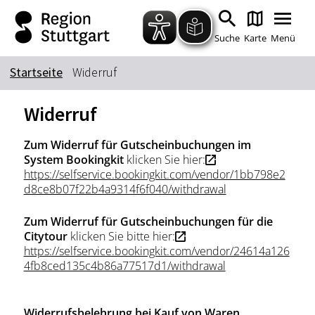
Zum Hauptinhalt springen
Zur Suche springen
Zur Hauptnavigation
Zum Footer springen
Suche
Karte
Menü
Startseite
Widerruf
Suchbegriff
Widerruf
Zum Widerruf für Gutscheinbuchungen im
Das könnte Sie interessieren
System Bookingkit
klicken Sie hier:
https://selfservice.bookingkit.com/vendor/1bb798e2
Stadtführungen
Tickets
d8ce8b07f22b4a9314f6f040/withdrawal
Citytour
Übernachtung
Zum Widerruf für Gutscheinbuchungen für die
Erlebnisse
Essen & Trinken
Citytour
klicken Sie bitte hier:
Wein
Automobil
https://selfservice.bookingkit.com/vendor/24614a126
4fb8ced135c4b86a77517d1/withdrawal
Kultur
Feste & Highlights
Widerrufsbelehrung bei Kauf von Waren