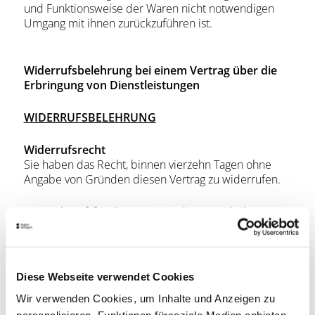
und Funktionsweise der Waren nicht notwendigen
Umgang mit ihnen zurückzuführen ist.
Widerrufsbelehrung bei einem Vertrag über die
Erbringung von Dienstleistungen
WIDERRUFSBELEHRUNG
Widerrufsrecht
Sie haben das Recht, binnen vierzehn Tagen ohne
Angabe von Gründen diesen Vertrag zu widerrufen.
Die Widerrufsfrist beträgt vierzehn Tage ab dem Tag
des Vertragsabschlusses.
Um Ihr Widerrufsrecht auszuüben, müssen Sie uns
Stuttgart-Marketing GmbH
, Marktstraße 2, 70173
Diese Webseite verwendet Cookies
Stuttgart, E-Mail:
info@stuttgart-tourist.de
mittels
Wir verwenden Cookies, um Inhalte und Anzeigen zu
einer eindeutigen Erklärung (z. B. ein mit der Post